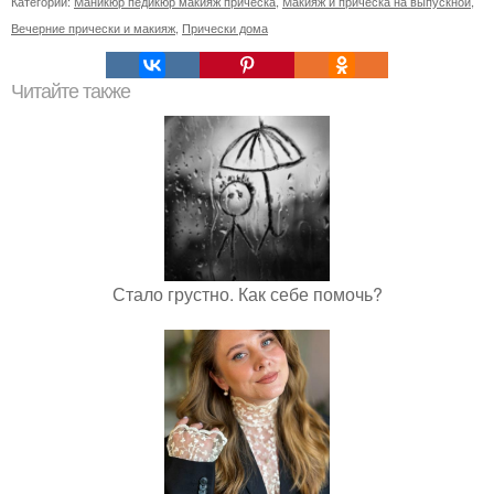
Категории:
Маникюр педикюр макияж прическа
,
Макияж и прическа на выпускной
,
Вечерние прически и макияж
,
Прически дома
Читайте также
Стало грустно. Как себе помочь?