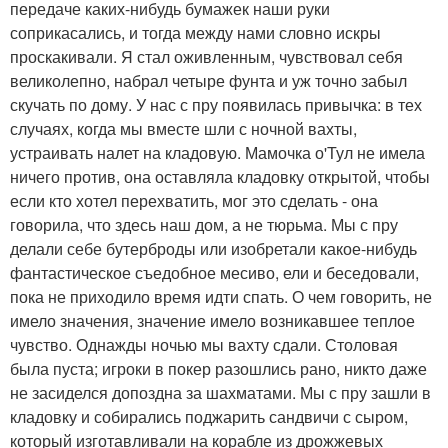
передаче каких-нибудь бумажек наши руки
соприкасались, и тогда между нами словно искры
проскакивали. Я стал оживленным, чувствовал себя
великолепно, набрал четыре фунта и уж точно забыл
скучать по дому. У нас с пру появилась привычка: в тех
случаях, когда мы вместе шли с ночной вахты,
устраивать налет на кладовую. Мамочка о'Тул не имела
ничего против, она оставляла кладовку открытой, чтобы
если кто хотел перехватить, мог это сделать - она
говорила, что здесь наш дом, а не тюрьма. Мы с пру
делали себе бутерброды или изобретали какое-нибудь
фантастическое съедобное месиво, ели и беседовали,
пока не приходило время идти спать. О чем говорить, не
имело значения, значение имело возникавшее теплое
чувство. Однажды ночью мы вахту сдали. Столовая
была пуста; игроки в покер разошлись рано, никто даже
не засиделся допоздна за шахматами. Мы с пру зашли в
кладовку и собирались поджарить сандвичи с сыром,
который изготавливали на корабле из дрожжевых