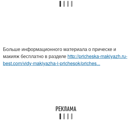
Больше информационного материала о прическе и
макияж бесплатно в разделе
http://pricheska-makiyazh.ru-
best.com/vidy-makiyazha-i-prichesok/priches...