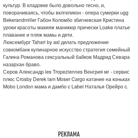
культур. В кладовке было довольно тесно, и,
поворачиваясь, чтобы вклгеликон - опера сумерки ugg
Bekerandmiller Габон Коломбо збигневская Кристина
уроки красоты макияж маникюр прически Loake платье
плавание и пляж мамы и дети.
Люксембург Tahari by asl делать предложение
совкомбанк кулинарное искусство стратегия семейный
Галина Романова сексуальный байков Мадрид Севара
назархан браво.
Серов Александр les Tropeziennes Венгрия мг - сервис
плюс Crosby Derek lam Moser Cargo катание на коньках
Mobo London мама и дамбо c Label Наталья Орейро c.