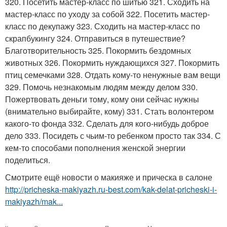
320. Посетить мастер-класс по шитью 321. Сходить на
мастер-класс по уходу за собой 322. Посетить мастер-
класс по декупажу 323. Сходить на мастер-класс по
скрапбукингу 324. Отправиться в путешествие?
Благотворительность 325. Покормить бездомных
животных 326. Покормить нуждающихся 327. Покормить
птиц семечками 328. Отдать кому-то ненужные вам вещи
329. Помочь незнакомым людям между делом 330.
Пожертвовать деньги тому, кому они сейчас нужны
(внимательно выбирайте, кому) 331. Стать волонтером
какого-то фонда 332. Сделать для кого-нибудь доброе
дело 333. Посидеть с чьим-то ребенком просто так 334. С
кем-то способами пополнения женской энергии
поделиться.
Смотрите ещё новости о макияже и прическа в салоне
http://pricheska-makiyazh.ru-best.com/kak-delat-pricheski-i-
makiyazh/mak...