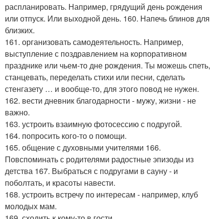
распланировать. Например, грядущий день рождения
или отпуск. Или выходной день. 160. Напечь блинов для
близких.
161. организовать самодеятельность. Например,
выступление с поздравлением на корпоративном
празднике или чьем-то дне рождения. Ты можешь спеть,
станцевать, переделать стихи или песни, сделать
стенгазету … и вообще-то, для этого повод не нужен.
162. вести дневник благодарности - мужу, жизни - не
важно.
163. устроить взаимную фотосессию с подругой.
164. попросить кого-то о помощи.
165. общение с духовными учителями 166.
Повспоминать с родителями радостные эпизоды из
детства 167. Выбраться с подругами в сауну - и
поболтать, и красоты навести.
168. устроить встречу по интересам - например, клуб
молодых мам.
169. сходить к кому-то в гости.