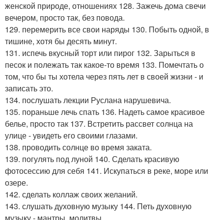
женской природе, отношениях 128. Зажечь дома свечи
вечером, просто так, без повода.
129. перемерить все свои наряды 130. Побыть одной, в
тишине, хотя бы десять минут.
131. испечь вкусный торт или пирог 132. Зарыться в
песок и полежать так какое-то время 133. Помечтать о
том, что бы ты хотела через пять лет в своей жизни - и
записать это.
134. послушать лекции Руслана нарушевича.
135. пораньше лечь спать 136. Надеть самое красивое
белье, просто так 137. Встретить рассвет солнца на
улице - увидеть его своими глазами.
138. проводить солнце во время заката.
139. погулять под луной 140. Сделать красивую
фотосессию для себя 141. Искупаться в реке, море или
озере.
142. сделать коллаж своих желаний.
143. слушать духовную музыку 144. Петь духовную
музыку - мантры, молитвы.