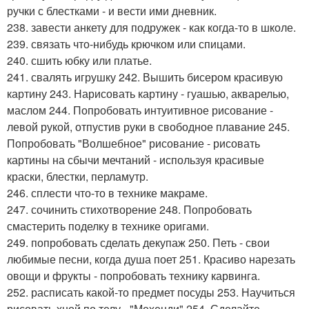
ручки с блестками - и вести ими дневник.
238. завести анкету для подружек - как когда-то в школе.
239. связать что-нибудь крючком или спицами.
240. сшить юбку или платье.
241. свалять игрушку 242. Вышить бисером красивую
картину 243. Нарисовать картину - гуашью, акварелью,
маслом 244. Попробовать интуитивное рисование -
левой рукой, отпустив руки в свободное плавание 245.
Попробовать "Волшебное" рисование - рисовать
картины на сбычи мечтаний - используя красивые
краски, блестки, перламутр.
246. сплести что-то в технике макраме.
247. сочинить стихотворение 248. Попробовать
смастерить поделку в технике оригами.
249. попробовать сделать декупаж 250. Петь - свои
любимые песни, когда душа поет 251. Красиво нарезать
овощи и фрукты - попробовать технику карвинга.
252. расписать какой-то предмет посуды 253. Научиться
рисовать хной по телу - "Мехенди" 254. Сделайте