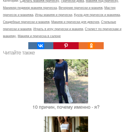
Категории:
Сделать макияж прическу
,
Прически дома
,
Макияж под прическу
,
Маникюр педикюр макияж прическа
,
Вечерние прически и макияж
,
Мастер
причесок и макияжа
,
Игры макияж и прически
,
Кукла для причесок и макияжа
,
Свадебные прически и макияж
,
Макияж и прически для девочек
,
Стильные
прически и макияж
,
Играть в игру прически и макияж
,
Стилист по прическам и
макияжу
,
Макияж и прическа в салоне
Читайте также
10 причин, почему именно - я?