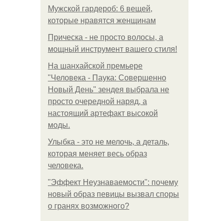
Мужской гардероб: 6 вещей,
которые нравятся женщинам
Прическа - не просто волосы, а
мощный инструмент вашего стиля!
На шанхайской премьере
"Человека - Паука: Совершенно
Новый День" зендея выбрала не
просто очередной наряд, а
настоящий артефакт высокой
моды.
Улыбка - это не мелочь, а деталь,
которая меняет весь образ
человека.
"Эффект Неузнаваемости": почему
новый образ певицы вызвал споры
о гранях возможного?