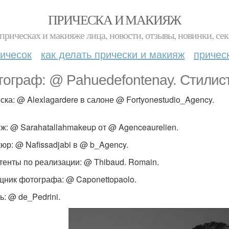
ПРИЧЕСКА И МАКИЯЖ
прическах и макияже лица, новости, отзывы, новинки, сек
ичесок
как делать прически и макияж
причес
тограф: @ Pahuedefontenay. Стилист
ска: @ Alexlagardere в салоне @ Fortyonestudio_Agency.
ж: @ Sarahatallahmakeup от @ Agenceaurelien.
юр: @ Nafissadjabi в @ b_Agency.
тенты по реализации: @ Thibaud. Romain.
ник фотографа: @ Caponettopaolo.
ь: @ de_Pedrini.