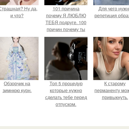
Страшная? Ну да,
101 причина
Для чего нуж
и что?
почему Я ЛЮБЛЮ
репетиция обра
ТЕБЯ подруге. 100
причин почему ты
моя лучшая
подруга.
Обзорчик на
Топ 5 процедур
К старому
зимнюю курн.
которые нужно
перманенту мо
сделать тебе перед
привыкнуть.
отпуском.