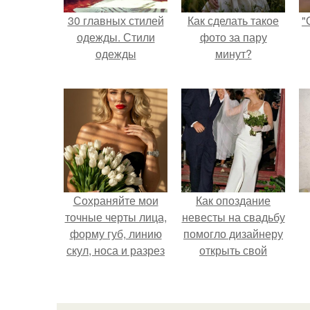
30 главных стилей
Как сделать такое
"
одежды. Стили
фото за пару
одежды
минут?
Сохраняйте мои
Как опоздание
точные черты лица,
невесты на свадьбу
форму губ, линию
помогло дизайнеру
скул, носа и разрез
открыть свой
глаз.
бренд.