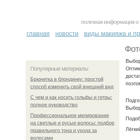
полезная информация о 
главная
новости
виды макияжа и пр
Фот
Выбор
Оптим
Популярные материалы
доста
Брюнетка в блондинку: простой
поэто
способ изменить свой внешний вид
С чем и как носить гольфы и гетры:
Подго
полное руководство
Выбор
Профессиональное мелирование
Подоб
на светлые и русые волосы: подбор
Лёгки
правильного тона и ухода за
волосами