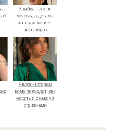
на
Улыбка - это не
за?
мелочь, а деталь,
которая меняет
весь образ
человека.
Челка - шторка:
жно
кому подходит, как
носить и с какими
стрижками
сочетать.