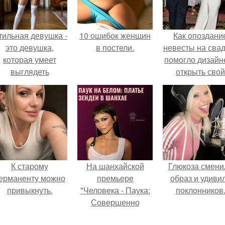
тильная девушка -
10 ошибок женщин
Как опоздани
это девушка,
в постели.
невесты на сва
которая умеет
помогло дизайн
выглядеть
открыть свой
привлекательно и
бренд.
легантно в любои
ситуации.
К старому
На шанхайской
Глюкоза смени
ерманенту можно
премьере
образ и удиви
привыкнуть.
"Человека - Паука:
поклонников
Совершенно
Новый День"