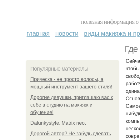
полезная информация о 
главная
новости
виды макияжа и пр
Где
Сейча
чтобы
Популярные материалы
свобо
Прическа - не просто волосы, а
работ
мощный инструмент вашего стиля!
одина
Дорогие девушки, приглашаю вас к
Основ
себе в студию на макияж и
Самое
обучение!
нибуд
компь
Dafunkystyle. Matrix neo.
неско
Дорогой автор? Не забудь сделать
совре