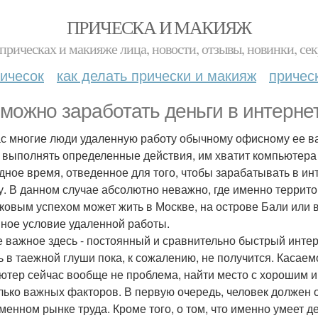
ПРИЧЕСКА И МАКИЯЖ
прическах и макияже лица, новости, отзывы, новинки, сек
ичесок
как делать прически и макияж
причес
 можно заработать деньги в интерне
с многие люди удаленную работу обычному офисному ее ва
 выполнять определенные действия, им хватит компьютера
дное время, отведенное для того, чтобы зарабатывать в ин
у. В данном случае абсолютно неважно, где именно террито
ковым успехом может жить в Москве, на острове Бали или 
ное условие удаленной работы.
 важное здесь - постоянный и сравнительно быстрый интерн
ь в таежной глуши пока, к сожалению, не получится. Касаемо
ютер сейчас вообще не проблема, найти место с хорошим и
лько важных факторов. В первую очередь, человек должен 
менном рынке труда. Кроме того, о том, что именно умеет де