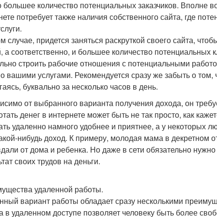
 большее количество потенциальных заказчиков. Вполне во
нете потребует также наличия собственного сайта, где пот
слуги.
ом случае, придется заняться раскруткой своего сайта, что
, а соответственно, и большее количество потенциальных к
льно строить рабочие отношения с потенциальными работо
о вашими услугами. Рекомендуется сразу же забыть о том, 
гаясь, буквально за несколько часов в день.
исимо от выбранного варианта получения дохода, он требу
отать денег в интернете может быть не так просто, как каже
ать удаленно намного удобнее и приятнее, а у некоторых л
какой-нибудь доход. К примеру, молодая мама в декретном 
вдали от дома и ребенка. Но даже в сети обязательно нужно
тат своих трудов на деньги.
ущества удаленной работы.
нный вариант работы обладает сразу несколькими преиму
а в удаленном доступе позволяет человеку быть более своб