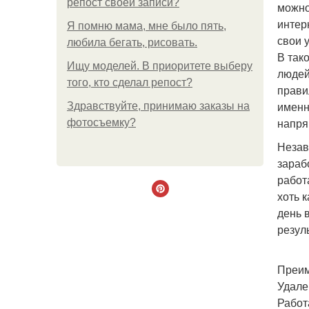
репост своей записи?
можно
интер
Я помню мама, мне было пять,
свои у
любила бегать, рисовать.
В так
Ищу моделей. В приоритете выберу
людей
того, кто сделал репост?
прави
именн
Здравствуйте, принимаю заказы на
напря
фотосъемку?
Незав
зараб
работ
хоть 
день 
резуль
Преим
Удале
Работ