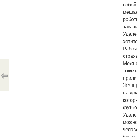
собой
мешаю
работ
заказы
Удале
хотите
Рабоч
страх
Можно
тоже 
⇦
прили
Женщи
на до
котор
футбо
Удале
можно
челов
будет 