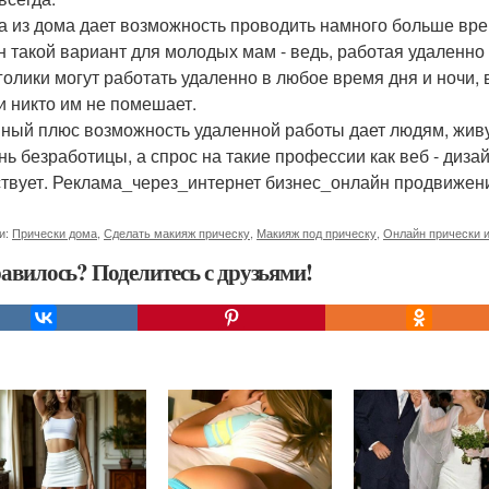
а из дома дает возможность проводить намного больше вр
н такой вариант для молодых мам - ведь, работая удаленно 
голики могут работать удаленно в любое время дня и ночи,
 и никто им не помешает.
ный плюс возможность удаленной работы дает людям, живу
нь безработицы, а спрос на такие профессии как веб - диз
ствует. Реклама_через_интернет бизнес_онлайн продвиже
и:
Прически дома
,
Сделать макияж прическу
,
Макияж под прическу
,
Онлайн прически 
авилось? Поделитесь с друзьями!