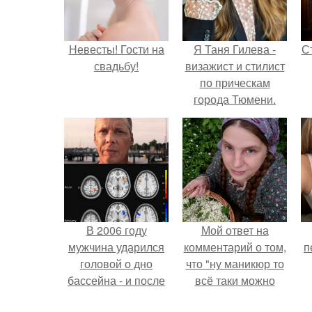
Невесты! Гости на
Я Таня Гилева -
С
свадьбу!
визажист и стилист
по прическам
города Тюмени.
э
В 2006 году
Мой ответ на
мужчина ударился
комментарий о том,
п
головой о дно
что "ну маникюр то
бассейна - и после
всё таки можно
этого его жизнь
было бы сделать.