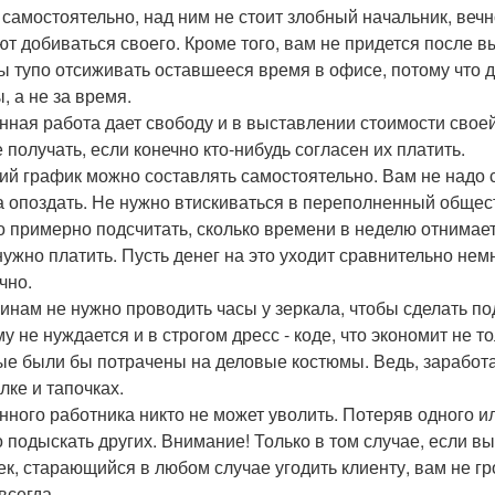
 самостоятельно, над ним не стоит злобный начальник, вечн
т добиваться своего. Кроме того, вам не придется после 
ы тупо отсиживать оставшееся время в офисе, потому что 
, а не за время.
нная работа дает свободу и в выставлении стоимости своей 
 получать, если конечно кто-нибудь согласен их платить.
ий график можно составлять самостоятельно. Вам не надо с
а опоздать. Не нужно втискиваться в переполненный общест
 примерно подсчитать, сколько времени в неделю отнимает 
нужно платить. Пусть денег на это уходит сравнительно нем
чно.
нам не нужно проводить часы у зеркала, чтобы сделать по
му не нуждается и в строгом дресс - коде, что экономит не 
ые были бы потрачены на деловые костюмы. Ведь, заработа
лке и тапочках.
нного работника никто не может уволить. Потеряв одного и
 подыскать других. Внимание! Только в том случае, если вы
ек, старающийся в любом случае угодить клиенту, вам не гро
всегда.