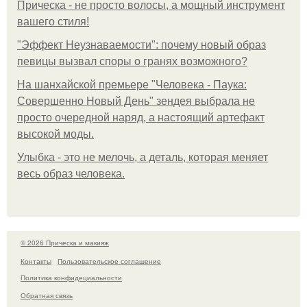
Прическа - не просто волосы, а мощный инструмент
вашего стиля!
"Эффект Неузнаваемости": почему новый образ
певицы вызвал споры о гранях возможного?
На шанхайской премьере "Человека - Паука:
Совершенно Новый День" зендея выбрала не
просто очередной наряд, а настоящий артефакт
высокой моды.
Улыбка - это не мелочь, а деталь, которая меняет
весь образ человека.
© 2026 Прическа и макияж
Контакты
Пользовательское соглашение
Политика конфидециальности
Обратная связь