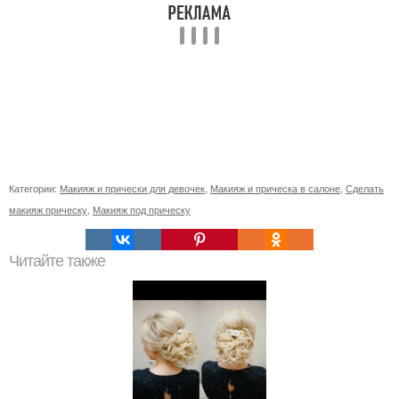
Категории:
Макияж и прически для девочек
,
Макияж и прическа в салоне
,
Сделать
макияж прическу
,
Макияж под прическу
Читайте также