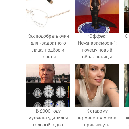
Как подобрать очки
"Эффект
С
для квадратного
Неузнаваемости":
лица: подбор и
почему новый
советы
образ певицы
вызвал споры о
гранях
э
возможного?
В 2006 году
К старому
мужчина ударился
перманенту можно
к
головой о дно
привыкнуть.