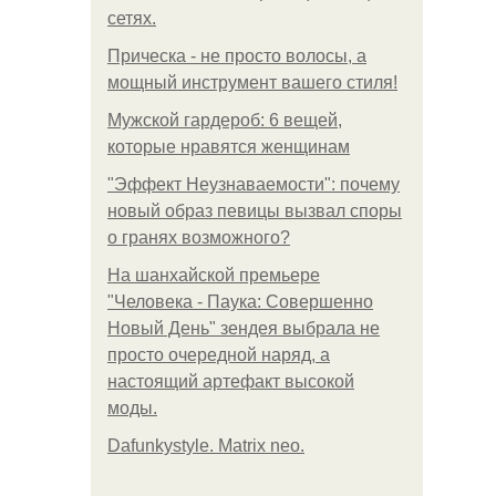
сетях.
Прическа - не просто волосы, а
мощный инструмент вашего стиля!
Мужской гардероб: 6 вещей,
которые нравятся женщинам
"Эффект Неузнаваемости": почему
новый образ певицы вызвал споры
о гранях возможного?
На шанхайской премьере
"Человека - Паука: Совершенно
Новый День" зендея выбрала не
просто очередной наряд, а
настоящий артефакт высокой
моды.
Dafunkystyle. Matrix neo.