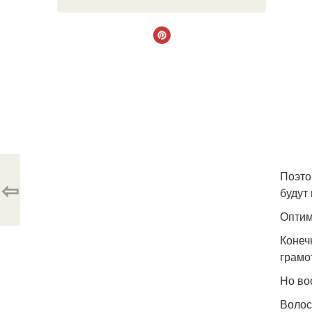
Поэто
⇦
будут
Оптим
Конечн
грамо
Но во
Волос