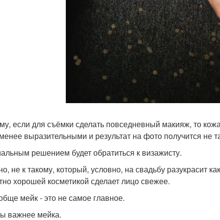
му, если для съёмки сделать повседневный макияж, то кожа 
 менее выразительными и результат на фото получится не та
альным решением будет обратиться к визажисту.
о, не к такому, который, условно, на свадьбу разукрасит ка
тно хорошей косметикой сделает лицо свежее.
обще мейк - это не самое главное.
ы важнее мейка.