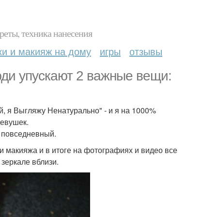
реты, техника нанесения
ки и макияж на дому
игры
отзывы
юди упускают 2 важные вещи:
, я Выгляжу Ненатурально" - и я на 1000%
девушек.
 повседневный.
ти макияжа и в итоге на фотографиях и видео все
 зеркале вблизи.