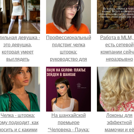
тильная девушка -
Профессиональный
Работа в MLM, 
это девушка,
подстриг челка
есть сетевой
которая умеет
шторка:
компании сейч
выглядеть
руководство для
неразрывно
привлекательно и
2024 года
связана с созда
легантно в любои
своего контент
ситуации.
своей страниц
соц сетях.
Челка - шторка:
На шанхайской
Локоны для
ому подходит, как
премьере
эффектной
носить и с какими
"Человека - Паука:
мамочки и е