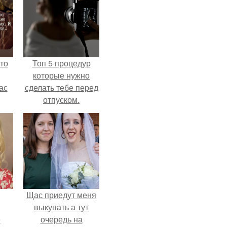
то
Топ 5 процедур
которые нужно
ас
сделать тебе перед
отпуском.
ние
а,
ы в
Щас приедут меня
выкупать а тут
ё
очередь на