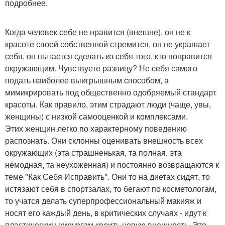
подробнее.
Когда человек себе не нравится (внешне), он не к
красоте своей собственной стремится, он не украшает
себя, он пытается сделать из себя того, кто понравится
окружающим. Чувствуете разницу? Не себя самого
подать наиболее выигрышным способом, а
мимикрировать под общественно одобряемый стандарт
красоты. Как правило, этим страдают люди (чаще, увы,
женщины) с низкой самооценкой и комплексами.
Этих женщин легко по характерному поведению
распознать. Они склонны оценивать внешность всех
окружающих (эта страшненькая, та полная, эта
немодная, та неухоженная) и постоянно возвращаются к
теме "Как Себя Исправить". Они то на диетах сидят, то
истязают себя в спортзалах, то бегают по косметологам,
то учатся делать суперпрофессиональный макияж и
носят его каждый день, в критических случаях - идут к
пластическим хирургам кроить новую внешность. Это