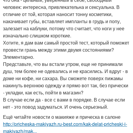
человек: интересна, привлекательна и сексуальна. В
отличие от той, которая наносит тонну косметики,
накачивает губы, вставляет импланты в грудь и попу,
залезает на каблуки, потому что считает, что ноги у нее
изначально слишком короткие.
Хотите, я дам вам самый простой тест, который поможет
провести грань между этими двумя состояниями?
Элементарно.
Представьте, что вы встали утром, еще не принимали
душ, тем более не одевались и не красились. И вдруг - в
доме ни кофе, ни сахара. Вы сможете поверх пижамы
накинуть верхнюю одежду и прямо вот так, без прически
- укладки, как есть, пойти в магазин?
В случае если да - все с вами в порядке. В случае если
нет - это повод задуматься. И очень серьезный.
Ещё читайте новости о макияже и прическа в салоне
http://pricheska-makiyazh.ru-best.com/kak-delat-pricheski-i-
makiyazh/mak...