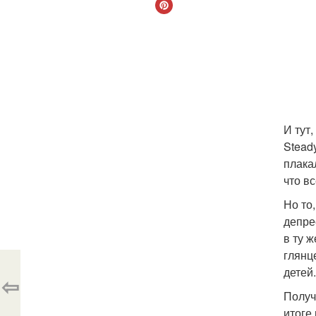
И тут
Stead
плака
что в
Но то
депре
в ту 
глянц
детей
⇦
Получ
итоге