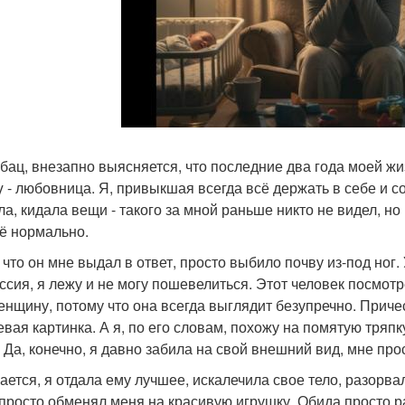
, бац, внезапно выясняется, что последние два года моей жи
y - любовница. Я, привыкшая всегда всё держать в себе и с
ла, кидала вещи - такого за мной раньше никто не видел, но
сё нормально.
, что он мне выдал в ответ, просто выбило почву из-под ног.
ссия, я лежу и не могу пошевелиться. Этот человек посмотр
женщину, потому что она всегда выглядит безупречно. Приче
евая картинка. А я, по его словам, похожу на помятую тряп
. Да, конечно, я давно забила на свой внешний вид, мне про
ается, я отдала ему лучшее, искалечила свое тело, разорвал
 просто обменял меня на красивую игрушку. Обида просто р