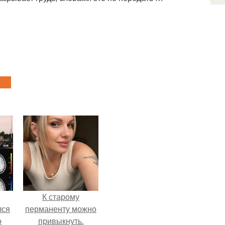
К старому
лся
перманенту можно
о
привыкнуть.