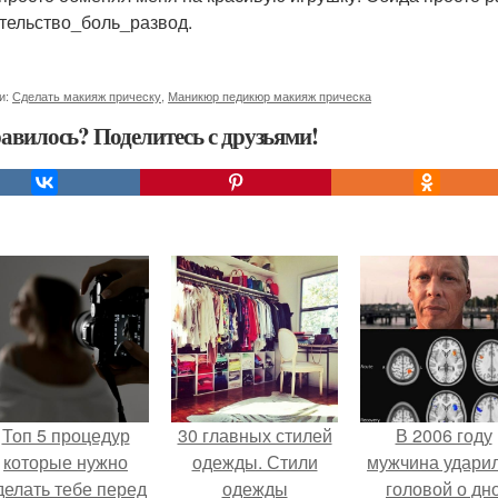
тельство_боль_развод.
и:
Сделать макияж прическу
,
Маникюр педикюр макияж прическа
авилось? Поделитесь с друзьями!
Топ 5 процедур
30 главных стилей
В 2006 году
которые нужно
одежды. Стили
мужчина удари
делать тебе перед
одежды
головой о дн