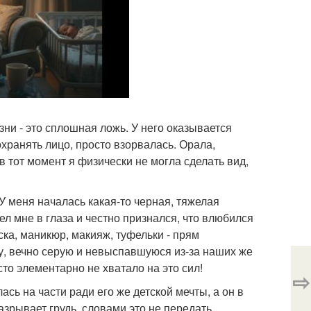
зни - это сплошная ложь. У него оказывается
охранять лицо, просто взорвалась. Орала,
 в тот момент я физически не могла сделать вид,
 У меня началась какая-то черная, тяжелая
ел мне в глаза и честно признался, что влюбился
ска, маникюр, макияж, туфельки - прям
ку, вечно серую и невыспавшуюся из-за наших же
сто элементарно не хватало на это сил!
⇨
ась на части ради его же детской мечты, а он в
азрывает грудь, словами это не передать …