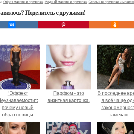
и:
Образ макияж и прическа
,
Модный макияж и прическа
,
Стильные прически и макияж
авилось? Поделитесь с друзьями!
"Эффект
Парфюм - это
В последнее вр
еузнаваемости":
визитная карточка.
я всё чаще од
почему новый
закономернос
образ певицы
замечаю.
вызвал споры о
гранях