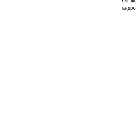
Он эк
андро