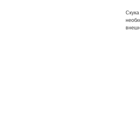
Скука
необх
внешн