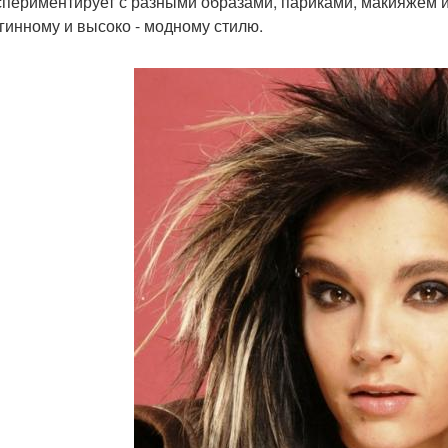
спериментирует с разными образами, париками, макияжем и 
гинному и высоко - модному стилю.