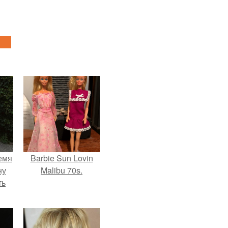
емя
Barbie Sun Lovin
ну
Malibu 70s.
ть