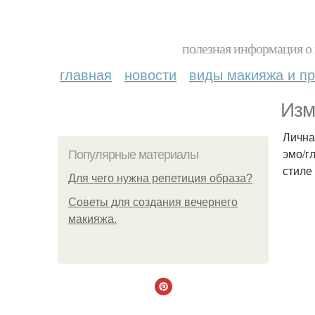
полезная информация о 
главная
новости
виды макияжа и пр
Изм
Лична
эмо/г
Популярные материалы
стиле
Для чего нужна репетиция образа?
Советы для создания вечернего
макияжа.