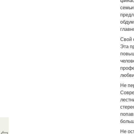
финас
семьи
предл
обдума
главн
Свой 
Эта п
повыш
челов
профе
любви
Не пе
Совре
лестн
стере
попав
больш
⇦
Не ос