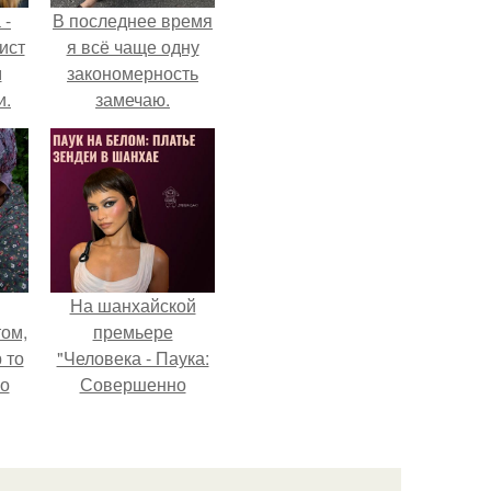
 -
В последнее время
ист
я всё чаще одну
м
закономерность
и.
замечаю.
На шанхайской
ом,
премьере
 то
"Человека - Паука:
но
Совершенно
ь.
Новый День"
зендея выбрала не
просто очередной
наряд, а настоящий