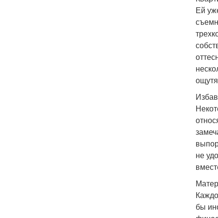
Ей уж
съемн
трехк
собст
оттес
неско
ощутя
Избав
Некот
относ
замеч
выпор
не уд
вмест
Матер
Каждо
бы ин