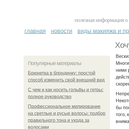
полезная информация о 
главная
новости
виды макияжа и пр
Хоч
Вески
Многи
Популярные материалы
ними 
Брюнетка в блондинку: простой
дейст
способ изменить свой внешний вид
скоре
С чем и как носить гольфы и гетры:
Непре
полное руководство
Некот
Профессиональное мелирование
бы по
на светлые и русые волосы: подбор
того,
правильного тона и ухода за
внима
волосами