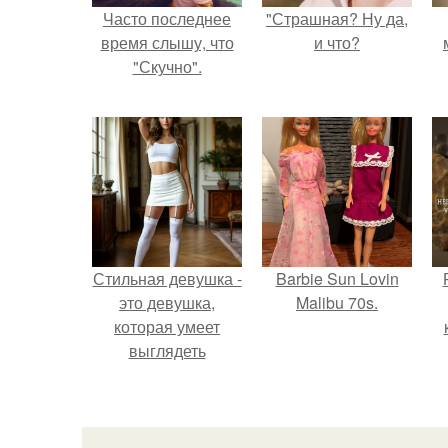
Часто последнее
"Страшная? Ну да,
время слышу, что
и что?
"Скучно".
Стильная девушка -
Barbie Sun Lovin
это девушка,
Malibu 70s.
которая умеет
выглядеть
привлекательно и
с
элегантно в любои
ситуации.