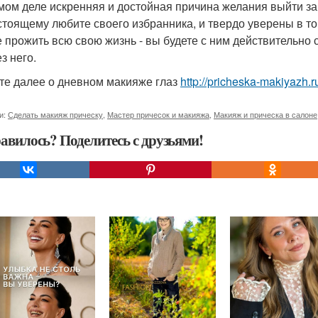
мом деле искренняя и достойная причина желания выйти за
стоящему любите своего избранника, и твердо уверены в том
е прожить всю свою жизнь - вы будете с ним действительно 
з него.
те далее о дневном макияже глаз
http://pricheska-makiyazh.r
и:
Сделать макияж прическу
,
Мастер причесок и макияжа
,
Макияж и прическа в салоне
авилось? Поделитесь с друзьями!