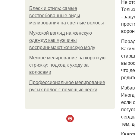
Не отс
Блеск и стиль: самые
Тольк
востребованные виды
- зад
мелирования на светлые волосы
прост
ворон
Мужской взгляд на женскую
одежду: как мужчины
Порад
воспринимают женскую моду
Каким
старш
Мелкое мелирование на короткую
выросл
стрижку: подход к уходу за
что д
волосами
родит
Профессиональное мелирование
Избав
русых волос с помощью чёлки
Иногд
если 
погул
сердц
тем, 
Кварт