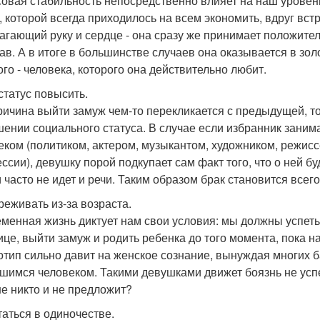
овая стабильность непосредственно влияет на наш уровень
, которой всегда приходилось на всем экономить, вдруг вст
агающий руку и сердце - она сразу же принимает положите
в. А в итоге в большинстве случаев она оказывается в золот
ого - человека, которого она действительно любит.
статус повысить.
ричина выйти замуж чем-то перекликается с предыдущей, тол
ении социального статуса. В случае если избранник заним
еком (политиком, актером, музыкантом, художником, режис
ссии), девушку порой подкупает сам факт того, что о ней б
 часто не идет и речи. Таким образом брак становится все
реживать из-за возраста.
менная жизнь диктует нам свои условия: мы должны успеть
ице, выйти замуж и родить ребенка до того момента, пока 
отип сильно давит на женское сознание, вынуждая многих
шимся человеком. Такими девушками движет боязнь не успе
е никто и не предложит?
таться в одиночестве.