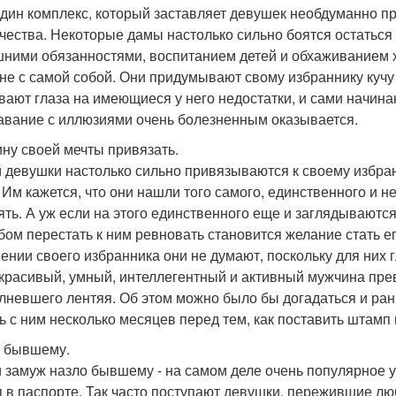
дин комплекс, который заставляет девушек необдуманно пр
чества. Некоторые дамы настолько сильно боятся остаться о
ними обязанностями, воспитанием детей и обхаживанием хо
не с самой собой. Они придумывают свому избраннику куч
вают глаза на имеющиеся у него недостатки, и сами начина
авание с иллюзиями очень болезненным оказывается.
ну своей мечты привязать.
 девушки настолько сильно привязываются к своему избранн
. Им кажется, что они нашли того самого, единственного и н
ять. А уж если на этого единственного еще и заглядываются
бом перестать к ним ревновать становится желание стать е
ении своего избранника они не думают, поскольку для них г
 красивый, умный, интеллегентный и активный мужчина пре
лневшего лентяя. Об этом можно было бы догадаться и ран
ь с ним несколько месяцев перед тем, как поставить штамп 
 бывшему.
 замуж назло бывшему - на самом деле очень популярное у
 в паспорте. Так часто поступают девушки, пережившие лю