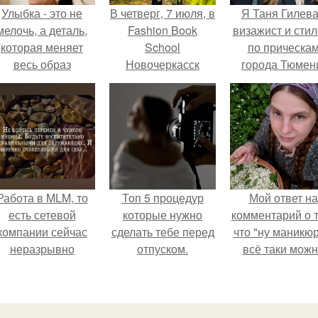
Улыбка - это не
В четверг, 7 июля, в
Я Таня Гилева
мелочь, а деталь,
Fashion Book
визажист и стил
которая меняет
School
по прическа
весь образ
Новочеркасск
города Тюмен
человека.
состоится занятие
по Fashion
позированию!
Работа в MLM, то
Топ 5 процедур
Мой ответ на
есть сетевой
которые нужно
комментарий о т
компании сейчас
сделать тебе перед
что "ну маникюр
неразрывно
отпуском.
всё таки мож
вязана с создание
было бы сделат
своего контента,
своей страницы в
соц сетях.