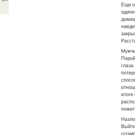
Еще о
одино
домаш
наеди
закры
Расст
Мужчи
Порой
глаза
потер
спосо
отнош
итоге
распо
пожит
Назло
Выйти
штамп