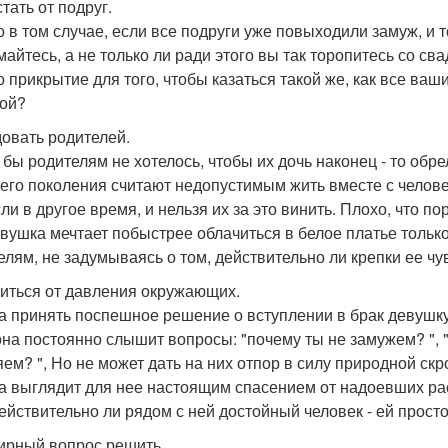
тать от подруг.
о в том случае, если все подруги уже повыходили замуж, и 
умайтесь, а не только ли ради этого вы так торопитесь со с
о прикрытие для того, чтобы казаться такой же, как все ваш
ой?
овать родителей.
 бы родителям не хотелось, чтобы их дочь наконец - то обр
его поколения считают недопустимым жить вместе с челове
и в другое время, и нельзя их за это винить. Плохо, что пор
евушка мечтает побыстрее облачиться в белое платье только
елям, не задумываясь о том, действительно ли крепки ее чу
иться от давления окружающих.
а принять поспешное решение о вступлении в брак девушку
она постоянно слышит вопросы: "почему ты не замужем? ", "А
яем? ", Но не может дать на них отпор в силу природной ск
а выглядит для нее настоящим спасением от надоевших рас
действительно ли рядом с ней достойный человек - ей прост
ирный вопрос решить.