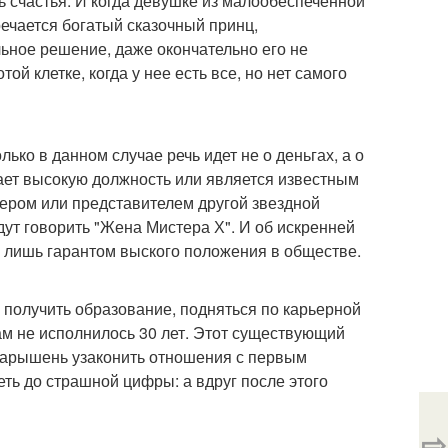
 счастья. И когда девушке из малообеспеченной
речается богатый сказочный принц,
льное решение, даже окончательно его не
ой клетке, когда у нее есть все, но нет самого
ько в данном случае речь идет не о деньгах, а о
ает высокую должность или является известным
сером или представителем другой звездной
удут говорить "Жена Мистера Х". И об искренней
го лишь гарантом выского положения в обществе.
 получить образование, подняться по карьерной
нам не исполнилось 30 лет. Этот существующий
 барышень узаконить отношения с первым
ть до страшной цифры: а вдруг после этого
⇨