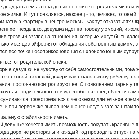
е двадцать семь, а она до сих пор живет с родителями или 
ое жилье. И тут появляется, наконец - то, человек, готовый
омнатную квартиру в центре Москвы. Как тут отказаться? О
венное гнездышко, девушка идет на поводу у эмоций, и жел
нив трезвый взгляд на отношения, которые могут быть дале
лько месяцев эйфория от обладания собственным домом, в 
тся все точки несоприкосновения с новоиспеченным супруг
иться от родительской опеки.
орые девушки не чувствуют себя самостоятельными, пока ж
ятся к своей взрослой дочери как к маленькому ребенку: не
ания, постоянно контролируют ее. С появлением парня у т
хнуть из родительского гнезда, чтобы наконец обрести сам
осуживаются провстречаться с человеком длительное время,
е, и при первом же выпавшем шансе бегут в загс за штампо
иальную стабильность иметь.
й девушке хочется иметь возможность покупать красивые пл
огда дорогие рестораны и каждый год проводить отпуск на м