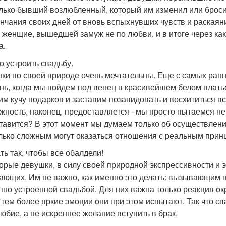
олько бывший возлюбленный, который им изменил или бросил
ончания своих дней от вновь вспыхнувших чувств и раскаяни
 женщие, вышедшей замуж не по любви, и в итоге через как
а.
о устроить свадьбу.
ки по своей природе очень мечтательны. Еще с самых ранни
ень, когда мы пойдем под венец в красивейшем белом платье
им кучу подарков и заставим позавидовать и восхититься в
жность, наконец, предоставляется - мы просто пытаемся не 
тавится? В этот момент мы думаем только об осуществлении
лько сложным могут оказаться отношения с реальным прин
ть так, чтобы все обалдели!
орые девушки, в силу своей природной экспрессивности и 
ающих. Им не важно, как именно это делать: вызывающим 
пно устроенной свадьбой. Для них важна только реакция о
, тем более яркие эмоции они при этом испытают. Так что с
юбие, а не искреннее желание вступить в брак.