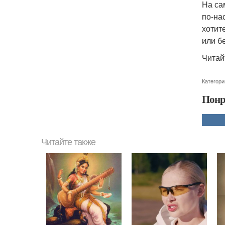
На са
по-на
хотит
или бе
Читай
Категори
Понр
Читайте также