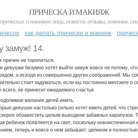
ПРИЧЕСКА И МАКИЯЖ
прическах и макияже лица, новости, отзывы, новинки, сек
ичесок
как делать прически и макияж
причес
у замуж! 14.
х причин не торопиться.
е девушки безумно хотят выйти замуж вовсе не потому, что
рядом, а исходя из совершенно других соображений. Мы со
вительно стоит задуматься, если вы постоянно мечтаете о св
е всего, не принесет ожидаемого счастья.
одолимое желание детей иметь.
орые девушки настолько сильно хотят иметь детей, что стр
скорее обзавестить целым выводком забавных карапузов. Та
 как ребенок появляется на свет, поскольку новоиспеченная 
нием, теперь и вовсе о нем забывает, целиком и полностью