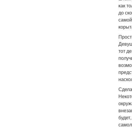
как т
до ск
самой
корыт
Прост
Девуш
тот д
получ
возмо
предс
наско
Сдела
Некот
окруж
внеза
будет
самол