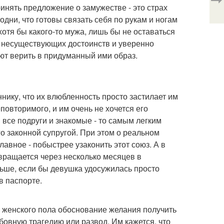
инять предложение о замужестве - это страх
дни, что готовы связать себя по рукам и ногам
тя бы какого-то мужа, лишь бы не оставаться
у несуществующих достоинств и уверенно
ют верить в придуманный ими образ.
ику, что их влюбленность просто застилает им
еповторимого, и им очень не хочется его
 все подруги и знакомые - то самым легким
го законной супругой. При этом о реальном
лавное - побыстрее узаконить этот союз. А в
вращается через несколько месяцев в
ьше, если бы девушка удосужилась просто
в паспорте.
 женского пола обоснование желания получить
бовную трагедию или развод. Им кажется, что