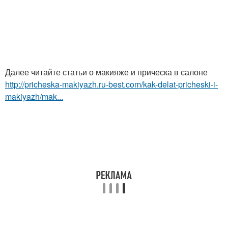
Далее читайте статьи о макияже и прическа в салоне
http://pricheska-makiyazh.ru-best.com/kak-delat-pricheski-i-
makiyazh/mak...