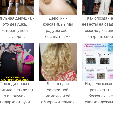
тильная девушка -
Девочки -
Как опоздани
это девушка,
красавицы? Мы
невесты на сва
которая умеет
радуем себя
помогло дизайн
выглядеть
бесплатными
открыть свой
привлекательно и
услугами.
бренд.
легантно в любои
ситуации.
Приходи к нам в
Локоны для
Надоело кажд
рикиде в стиле 90
эффектной
раз листать
х и получай
мамочки и её
бесконечные
подарки от руки
обворожительной
списки одежды
вверх!
дочурки.
заново собира