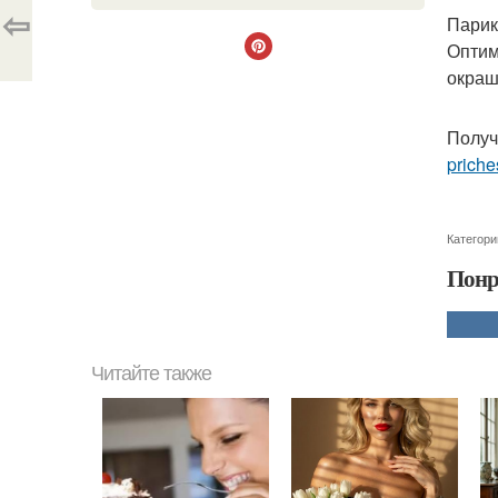
⇦
Парик
Оптим
окраш
Получ
priche
Категори
Понр
Читайте также