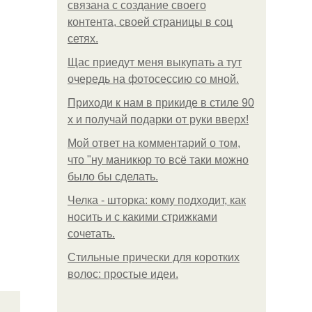
связана с создание своего
контента, своей страницы в соц
сетях.
Щас приедут меня выкупать а тут
очередь на фотосессию со мной.
Приходи к нам в прикиде в стиле 90
х и получай подарки от руки вверх!
Мой ответ на комментарий о том,
что "ну маникюр то всё таки можно
было бы сделать.
Челка - шторка: кому подходит, как
носить и с какими стрижками
сочетать.
Стильные прически для коротких
волос: простые идеи.