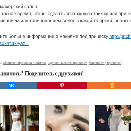
махерский салон.
альное время, чтобы сделать эпатажную стрижку или приче
иванием или тонированием волос в какой-то яркий, необыч
ите больше информации о макияже под прическу
http://pri
sok/makiyaz...
и:
Макияж и прическа в салоне
,
Сделать макияж прическу
,
Макияж под прическу
авилось? Поделитесь с друзьями!