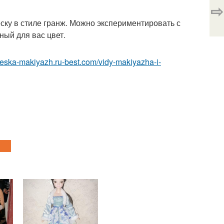
⇨
ску в стиле гранж. Можно экспериментировать с
ный для вас цвет.
cheska-makiyazh.ru-best.com/vidy-makiyazha-i-