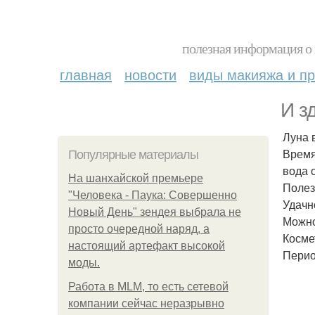
полезная информация о 
главная
новости
виды макияжа и пр
И з
Луна 
Время
Популярные материалы
вода 
На шанхайской премьере
Полез
"Человека - Паука: Совершенно
Удачн
Новый День" зендея выбрала не
Можно
просто очередной наряд, а
Косме
настоящий артефакт высокой
Перио
моды.
Работа в MLM, то есть сетевой
компании сейчас неразрывно