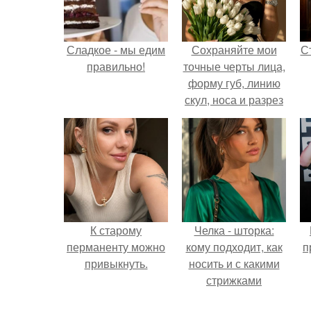
Сладкое - мы едим
Сохраняйте мои
С
правильно!
точные черты лица,
форму губ, линию
скул, носа и разрез
глаз.
э
К старому
Челка - шторка:
перманенту можно
кому подходит, как
п
привыкнуть.
носить и с какими
стрижками
сочетать.