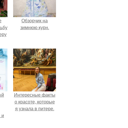
е
Обзорчик на
дьбу
зимнюю курн.
еру
ый
Интересные факты
о красоте, которые
я узнала в питере.
 и
ть