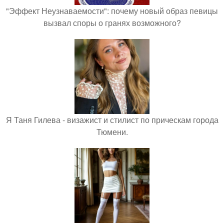
"Эффект Неузнаваемости": почему новый образ певицы
вызвал споры о гранях возможного?
Я Таня Гилева - визажист и стилист по прическам города
Тюмени.