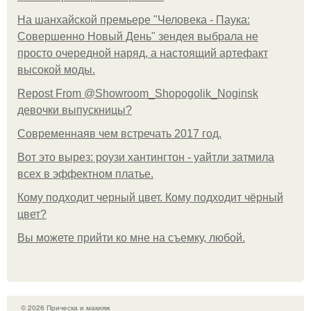
На шанхайской премьере "Человека - Паука:
Совершенно Новый День" зендея выбрала не
просто очередной наряд, а настоящий артефакт
высокой моды.
Repost From @Showroom_Shopogolik_Noginsk
девочки выпускницы?
Современнаяв чем встречать 2017 год.
Вот это вырез: роузи хантингтон - уайтли затмила
всех в эффектном платьe.
Кому подходит черный цвет. Кому подходит чёрный
цвет?
Вы можете прийти ко мне на съемку, любой.
© 2026 Прическа и макияж