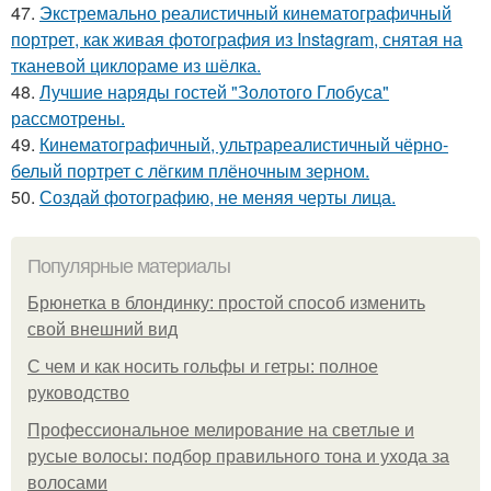
47.
Экстремально реалистичный кинематографичный
портрет, как живая фотография из Instagram, снятая на
тканевой циклораме из шёлка.
48.
Лучшие наряды гостей "Золотого Глобуса"
рассмотрены.
49.
Кинематографичный, ультрареалистичный чёрно-
белый портрет с лёгким плёночным зерном.
50.
Создай фотографию, не меняя черты лица.
Популярные материалы
Брюнетка в блондинку: простой способ изменить
свой внешний вид
С чем и как носить гольфы и гетры: полное
руководство
Профессиональное мелирование на светлые и
русые волосы: подбор правильного тона и ухода за
волосами