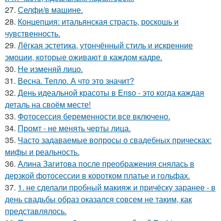
27.
Селфи/в машине.
28.
Концепция: итальянская страсть, роскошь и
чувственность.
29.
Лёгкая эстетика, утончённый стиль и искренние
эмоции, которые оживают в каждом кадре.
30.
Не изменяй лицо.
31.
Весна. Тепло. А что это значит?
32.
День идеальной красоты в Enso - это когда каждая
деталь на своём месте!
33.
Фотосессия беременности все включено.
34.
Промт - не менять черты лица.
35.
Часто задаваемые вопросы о свадебных прическах:
мифы и реальность.
36.
Алина Загитова после преображения снялась в
дерзкой фотосессии в коротком платье и гольфах.
37.
1. не сделали пробный макияж и причёску заранее - в
день свадьбы образ оказался совсем не таким, как
представлялось.