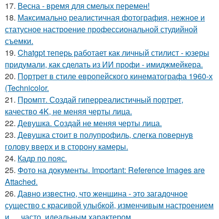
17.
Весна - время для смелых перемен!
18.
Максимально реалистичная фотография, нежное и
статусное настроение профессиональной студийной
съемки.
19.
Chatgpt теперь работает как личный стилист - юзеры
придумали, как сделать из ИИ профи - имиджмейкера.
20.
Портрет в стиле европейского кинематографа 1960-х
(Technicolor.
21.
Промпт. Создай гиперреалистичный портрет,
качество 4K, не меняя черты лица.
22.
Девушка. Создай не меняя черты лица.
23.
Девушка стоит в полупрофиль, слегка повернув
голову вверх и в сторону камеры.
24.
Кадр по пояс.
25.
Фото на документы. Important: Reference Images are
Attached.
26.
Давно известно, что женщина - это загадочное
существо с красивой улыбкой, изменчивым настроением
и … часто, идеальным характером.