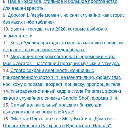
8.
Наше красивое, стильное и большое пространство
для вашей красоты.
9.
Дорогой Lifestyle момент, но снят случайно, как сторис
без каких либо табличек.
10.
Бьюти - тренды лета 2026, которые выбирают
знаменитости.
11.
Когда Аделия приходит ко мне на макияж и прическу,
в голове сразу возникает идея образа.
12.
Минувшим вечером состоялась церемония жара
Music Awards - настоящий праздник музыки и гламура.
13.
Строго сохрани внешность женщины с
прикреплённого фото 1: 1. не менять лицо, форму глаз,
нос, кожу с порами, возраст, прическу, пропорции тела.
14.
Ультрареалистичный кадр в стиле Pinterest, эффект
живого случайного снимка (Candid Shot), формат 3: 4.
15.
Самый волнительный праздник близко для
выпускников и их родителей уже!
16.
"Мне так Плохо, но я не Могу Выйти из Дома без
Полного Боевого Раскраса и Идеального Наряда".