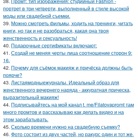
38.
Промт: тип изображения: студийный Fashion -
портрет в три четверти, выполненный в стиле высокой
моды или свадебной съемки.
39.
Можно смотреть фильмы, ходить на тренинги, читать
книги, но так и не разобраться, какая она твоя
женственность и сексуальность!
40.
Подарочные сертификаты включают:
41.
Создай не меняя черты лица соотношение сторон 9:
16.
42.
Почему для съёмок макияж и причёска должны быть
поярче?
43.
Листаямодныежурналы. Идеальный образ для
женственного вечернего наряда - аккуратная прическа,
выразительный макияж!
44.
Подписывайтесь на мой канал t. me/Filatovapromt там
много промтов и рассказываю как делать видео и на
этом зарабатывать.
45.
Сколько времени нужно на свадебную съемку?
46.
Фото состоит из двух частей, но ракурс один и тот же.