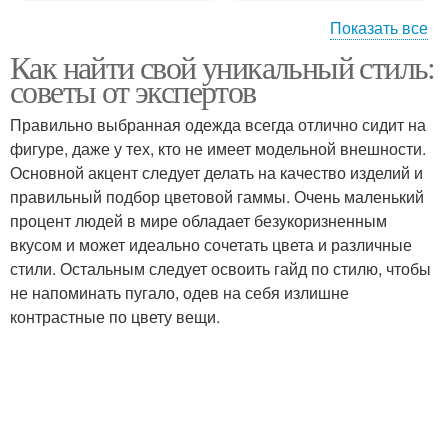
Показать все
Как найти свой уникальный стиль:
Женский гардероб
Гардероб на лето
советы от экспертов
Правильно выбранная одежда всегда отлично сидит на
фигуре, даже у тех, кто не имеет модельной внешности.
Основной акцент следует делать на качество изделий и
Гардероб для женщины
Капсульный гардероб
правильный подбор цветовой гаммы. Очень маленький
процент людей в мире обладает безукоризненным
вкусом и может идеально сочетать цвета и различные
стили. Остальным следует освоить гайд по стилю, чтобы
Гардероб для женщин
Идеальная длина
не напоминать пугало, одев на себя излишне
контрастные по цвету вещи.
Гардероб на осень
Осенний гардероб