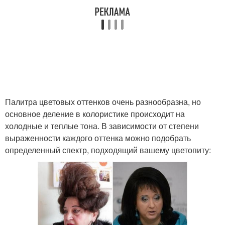
Пальто для осеннего
Модный гардероб
гардероба
Гардероб для девочки-
Гардероб на зиму
подростка
Палитра цветовых оттенков очень разнообразна, но
основное деление в колористике происходит на
холодные и теплые тона. В зависимости от степени
Гардероб с нуля
выраженности каждого оттенка можно подобрать
определенный спектр, подходящий вашему цветопиту: