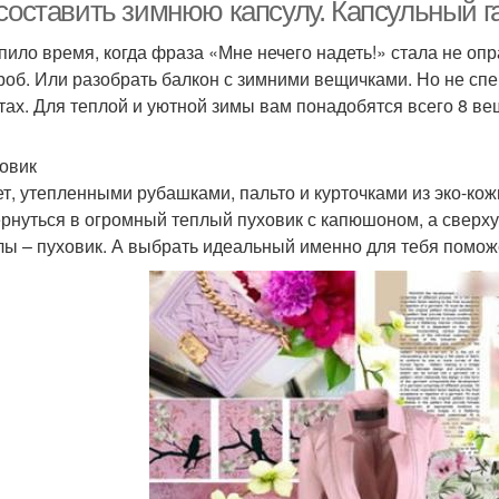
 составить зимнюю капсулу. Капсульный г
пило время, когда фраза «Мне нечего надеть!» стала не о
роб. Или разобрать балкон с зимними вещичками. Но не сп
рдероб для женщин
Идеальный гардероб
тах. Для теплой и уютной зимы вам понадобятся всего 8 ве
ховик
ет, утепленными рубашками, пальто и курточками из эко-ко
ернуться в огромный теплый пуховик с капюшоном, а сверх
лы – пуховик. А выбрать идеальный именно для тебя помож