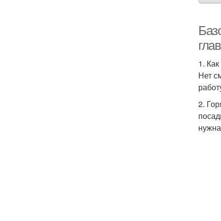
Базо
гла
1. Ка
Нет с
работ
2. Го
посад
нужна