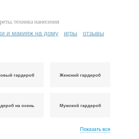
реты, техника нанесения
ки и макияж на дому
игры
отзывы
зовый гардероб
Женский гардероб
дероб на осень
Мужской гардероб
Показать все
ьто для осеннего
Модный гардероб