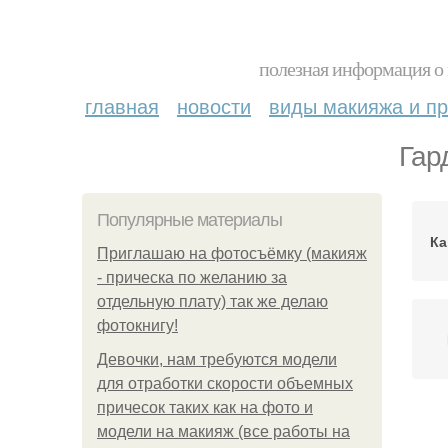
полезная информация о 
главная
новости
виды макияжа и пр
Гар
Популярные материалы
Ка
Приглашаю на фотосъёмку (макияж
- прическа по желанию за
отдельную плату) так же делаю
фотокнигу!
Девочки, нам требуются модели
для отработки скорости объемных
причесок таких как на фото и
модели на макияж (все работы на