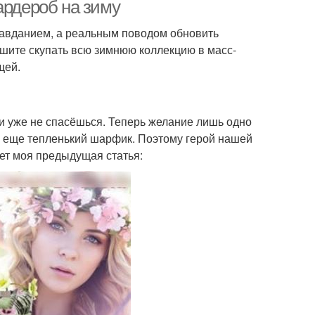
гардероба
ардероб на зиму
правданием, а реальным поводом обновить
ешите скупать всю зимнюю коллекцию в масс-
щей.
жи уже не спасёшься. Теперь желание лишь одно
у еще тепленький шарфик. Поэтому герой нашей
ет моя предыдущая статья: