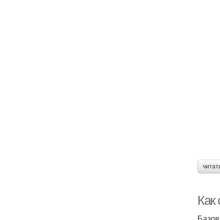
читат
Как
Базов