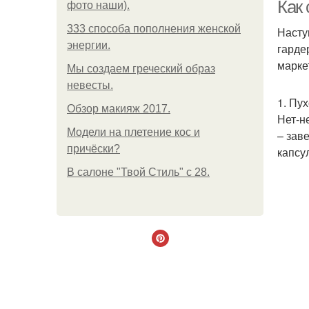
Как
фото наши).
333 способа пополнения женской
Насту
энергии.
гарде
Га
марке
Мы создаем греческий образ
невесты.
1. Пу
Обзор макияж 2017.
Нет-н
Модели на плетение кос и
– зав
причёски?
капсу
В салоне "Твой Стиль" с 28.