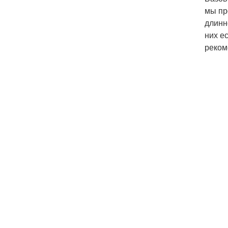
мы пр
длинн
них е
реком