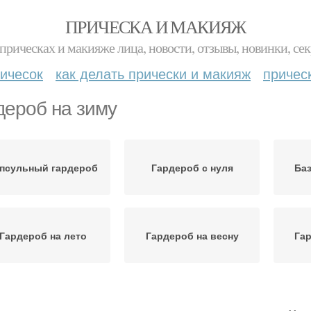
ПРИЧЕСКА И МАКИЯЖ
прическах и макияже лица, новости, отзывы, новинки, сек
ичесок
как делать прически и макияж
причес
дероб на зиму
псульный гардероб
Гардероб с нуля
Ба
Гардероб на лето
Гардероб на весну
Гар
Пал
Осенний гардероб
Гардероб для женщины