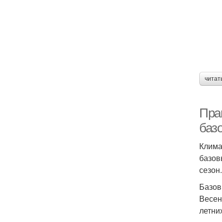
читат
Пра
баз
Клима
базов
сезон
Базов
Весен
летни