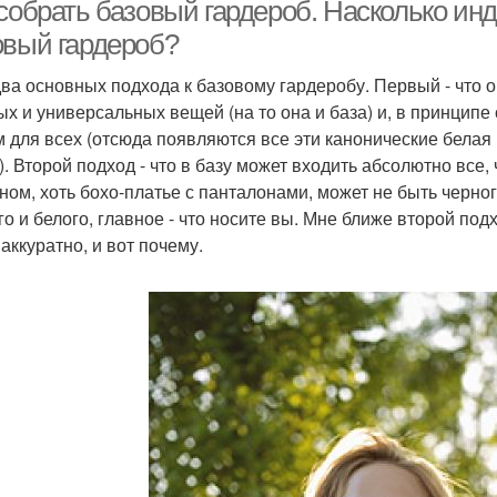
 собрать базовый гардероб. Насколько и
овый гардероб?
два основных подхода к базовому гардеробу. Первый - что о
кани для базового
Стильный гардероб
Ос
ых и универсальных вещей (на то она и база) и, в принципе
гардероба
 для всех (отсюда появляются все эти канонические белая 
). Второй подход - что в базу может входить абсолютно все, 
ном, хоть бохо-платье с панталонами, может не быть черног
Гардероб с нуля
Женская одежда
Ж
го и белого, главное - что носите вы. Мне ближе второй подх
аккуратно, и вот почему.