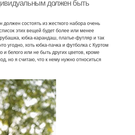
гардеробе
ндивидуальным должен быть
н должен состоять из жесткого набора очень
енний гардероб
Гардероб на осень
 список этих вещей будет более или менее
рубашка, юбка-карандаш, платье-футляр и так
что угодно, хоть юбка-пачка и футболка с Куртом
о и белого или не быть других цветов, кроме
енские образа
од, но я считаю, что к нему нужно относиться