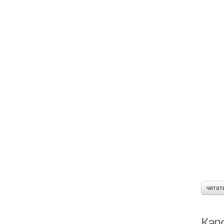
читат
Кап