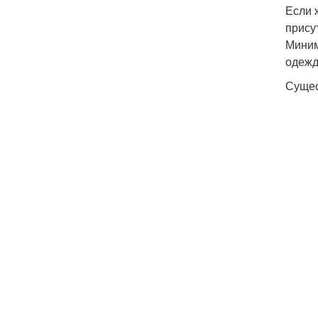
Если 
прису
Миним
одежд
Сущес