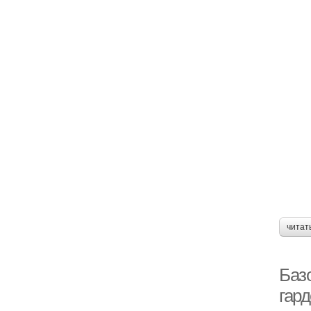
читат
Баз
гар