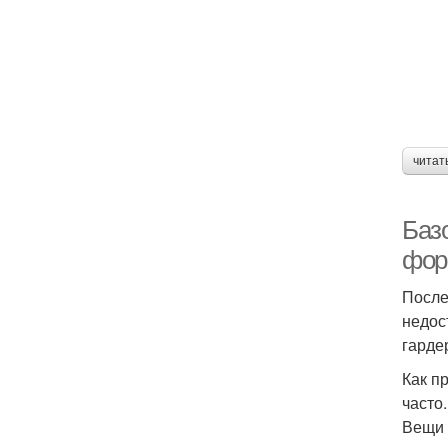
читат
Баз
фор
После
недос
гарде
Как п
часто
Вещи 