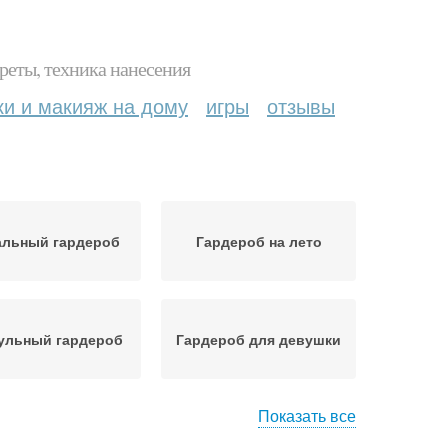
реты, техника нанесения
ки и макияж на дому
игры
отзывы
альный гардероб
Гардероб на лето
ульный гардероб
Гардероб для девушки
Показать все
Джинса в базовый
рдероб на зиму