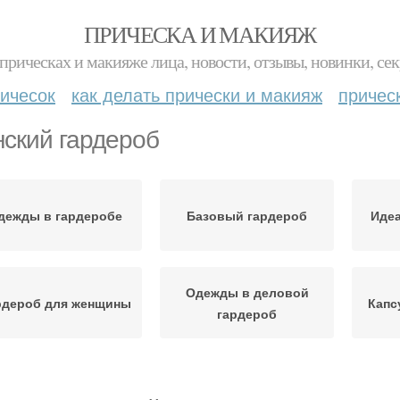
ПРИЧЕСКА И МАКИЯЖ
прическах и макияже лица, новости, отзывы, новинки, сек
ичесок
как делать прически и макияж
причес
ский гардероб
дежды в гардеробе
Базовый гардероб
Иде
Одежды в деловой
рдероб для женщины
Капс
гардероб
едметы в гардеробе
Гардероб для женщин
Га