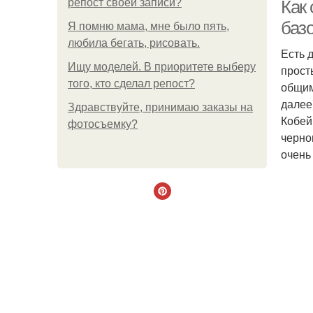
репост своей записи?
Как
баз
Я помню мама, мне было пять,
любила бегать, рисовать.
Есть 
Т
Ищу моделей. В приоритете выберу
прост
того, кто сделал репост?
общим
далее
Здравствуйте, принимаю заказы на
Кобей
фотосъемку?
черно
очень 