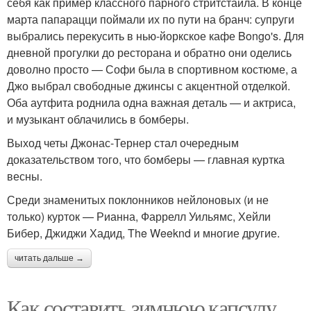
себя как пример классного парного стритстайла. В конце
марта папарацци поймали их по пути на бранч: супруги
выбрались перекусить в нью-йоркское кафе Bongo's. Для
дневной прогулки до ресторана и обратно они оделись
доволно просто — Софи была в спортивном костюме, а
Джо выбрал свободные джинсы с акцентной отделкой.
Оба аутфита роднила одна важная деталь — и актриса,
и музыкант облачились в бомберы.
Выход четы Джонас-Тернер стал очередным
доказательством того, что бомберы — главная куртка
весны.
Среди знаменитых поклонников нейлоновых (и не
только) курток — Рианна, Фаррелл Уильямс, Хейли
Бибер, Джиджи Хадид, The Weeknd и многие другие.
читать дальше →
Как составить зимнюю капсулу.