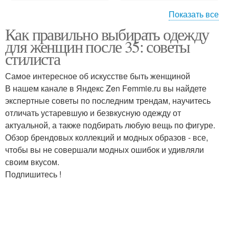
Показать все
Как правильно выбирать одежду
Гардероб для женщины
Женский гардероб
для женщин после 35: советы
стилиста
Самое интересное об искусстве быть женщиной
Ткани для базового
В нашем канале в Яндекс Zen Femmie.ru вы найдете
Гардероб для женщин
гардероба
экспертные советы по последним трендам, научитесь
отличать устаревшую и безвкусную одежду от
актуальной, а также подбирать любую вещь по фигуре.
Обзор брендовых коллекций и модных образов - все,
Украшения в
Предметы в гардеробе
чтобы вы не совершали модных ошибок и удивляли
капсульном гардеробе
своим вкусом.
Подпишитесь !