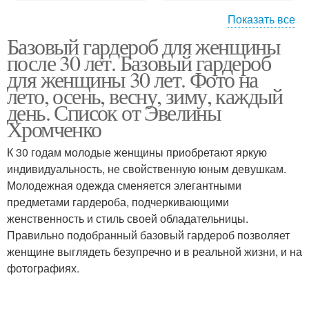
Показать все
Базовый гардероб для женщины
Джинса в базовый
Капсульный гардероб
после 30 лет. Базовый гардероб
гардеробе
для женщины 30 лет. Фото на
лето, осень, весну, зиму, каждый
день. Список от Эвелины
Хромченко
Женский гардероб
К 30 годам молодые женщины приобретают яркую
индивидуальность, не свойственную юным девушкам.
Молодежная одежда сменяется элегантными
предметами гардероба, подчеркивающими
женственность и стиль своей обладательницы.
Правильно подобранный базовый гардероб позволяет
женщине выглядеть безупречно и в реальной жизни, и на
фотографиях.