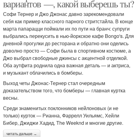
вариантов —, какой выберешь ты?
Софи Тернер и Джо Джонас давно зарекомендовали
себя как пример классного парного стритстайла. В конце
марта папарацци поймали их по пути на бранч: супруги
выбрались перекусить в нью-йоркское кафе Bongo's. Для
дневной прогулки до ресторана и обратно они оделись
доволно просто — Софи была в спортивном костюме, а
Джо выбрал свободные джинсы с акцентной отделкой.
Оба аутфита роднила одна важная деталь — и актриса,
и музыкант облачились в бомберы.
Выход четы Джонас-Тернер стал очередным
доказательством того, что бомберы — главная куртка
весны.
Среди знаменитых поклонников нейлоновых (и не
только) курток — Рианна, Фаррелл Уильямс, Хейли
Бибер, Джиджи Хадид, The Weeknd и многие другие.
читать дальше →