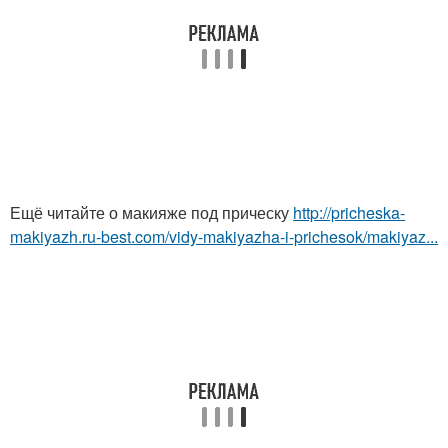
Ещё читайте о макияже под прическу
http://pricheska-
makiyazh.ru-best.com/vidy-makiyazha-i-prichesok/makiyaz...