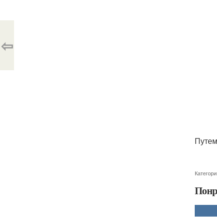
⇦
Путем
Категори
Понр