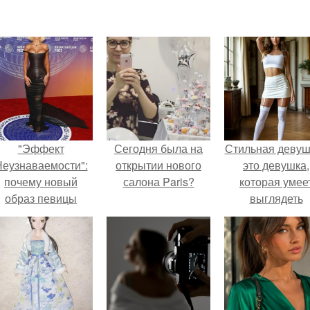
"Эффект
Сегодня была на
Стильная девуш
еузнаваемости":
открытии нового
это девушка,
почему новый
салона Paris?
которая умее
образ певицы
выглядеть
вызвал споры о
привлекательн
гранях
элегантно в лю
возможного?
ситуации.