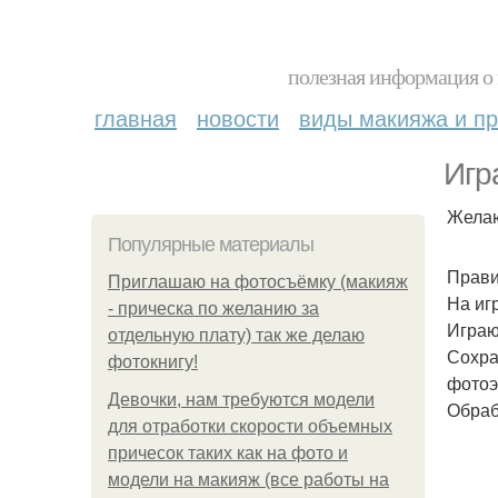
полезная информация о 
главная
новости
виды макияжа и пр
Игр
Желаю
Популярные материалы
Прави
Приглашаю на фотосъёмку (макияж
На иг
- прическа по желанию за
Играю
отдельную плату) так же делаю
Сохра
фотокнигу!
фотоэ
Девочки, нам требуются модели
Обраб
для отработки скорости объемных
причесок таких как на фото и
модели на макияж (все работы на