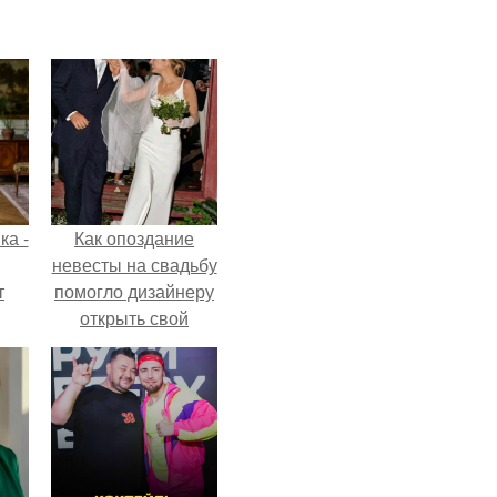
ка -
Как опоздание
невесты на свадьбу
т
помогло дизайнеру
открыть свой
о и
бренд.
бои