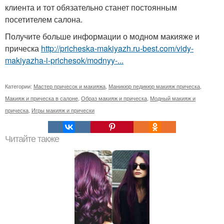
клиента и тот обязательно станет постоянным
посетителем салона.
Получите больше информации о модном макияже и
прическа
http://pricheska-makiyazh.ru-best.com/vidy-
makiyazha-i-prichesok/modnyy-...
Категории:
Мастер причесок и макияжа
,
Маникюр педикюр макияж прическа
,
Макияж и прическа в салоне
,
Образ макияж и прическа
,
Модный макияж и
прическа
,
Игры макияж и прически
Читайте также