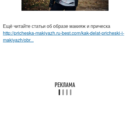
Ещё читайте статьи об образе макияж и прическа
http://pricheska-makiyazh.ru-best.com/kak-delat-pricheski-i-
makiyazh/obr...