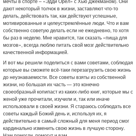
мечты в спорте – «Эдди Орёл» с Хью Джекманом). Они
дают некоторый толчок в жизни, заставляют что-то
делать, действовать так, как действуют успешные,
мотивированные и целеустремлённые люди. Что и вам
собственно советую делать если не ежедневно, то хотя
бы раз в неделю. Мне нравится, так сказать «пища для
мозгов», всегда люблю питать свой мозг действительно
качественной информацией.
И вот мы решили поделиться с вами советами, соблюдая
которые вы сможете всё-таки перезагрузить свою жизнь
до неузнаваемости. Все советы взяты из собственной
жизни, но большая их часть — это конечно
своеобразный копипаст из каких-либо книг, которые мы с
женой уже прочитали, изучили и, так или иначе
использовали в своей жизни. Я стараюсь соблюдать все
советы каждый Божий день и, используя их, я
действительно в самый сложный для меня период смог
кардинально изменить свою жизнь в лучшую сторону.
Нам помогли, помогут и вам.