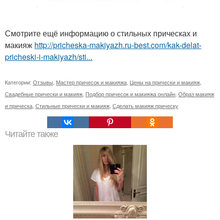
Смотрите ещё информацию о стильных прическах и
макияж
http://pricheska-makiyazh.ru-best.com/kak-delat-
pricheski-i-makiyazh/sti...
Категории:
Отзывы
,
Мастер причесок и макияжа
,
Цены на прически и макияж
,
Свадебные прически и макияж
,
Подбор причесок и макияжа онлайн
,
Образ макияж
и прическа
,
Стильные прически и макияж
,
Сделать макияж прическу
Читайте также