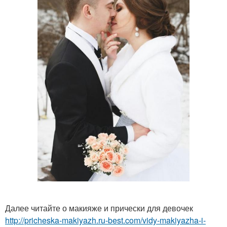
Далее читайте о макияже и прически для девочек
http://pricheska-makiyazh.ru-best.com/vidy-makiyazha-i-