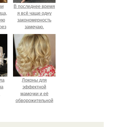
ои
В последнее время
ца,
я всё чаще одну
нию
закономерность
рез
замечаю.
ла
Локоны для
ла
эффектной
.
мамочки и её
обворожительной
дочурки.