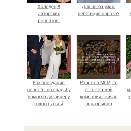
Холодец 8
Для чего нужна
авторских
репетиция образа?
рецептов.
Как опоздание
Работа в MLM, то
невесты на свадьбу
есть сетевой
к
помогло дизайнеру
компании сейчас
ч
открыть свой
неразрывно
бренд.
связана с создание
своего контента,
своей страницы в