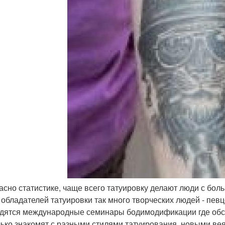
ласно статистике, чаще всего татуировку делают люди с бо
 обладателей татуировки так много творческих людей - певц
дятся международные семинары бодимодификации где обсуж
лько знакомят с разными стилями татуирования, новыми ве