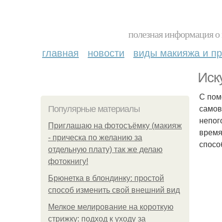
полезная информация о 
главная
новости
виды макияжа и пр
Иск
С пом
самов
Популярные материалы
непог
Приглашаю на фотосъёмку (макияж
время
- прическа по желанию за
спосо
отдельную плату) так же делаю
фотокнигу!
Брюнетка в блондинку: простой
способ изменить свой внешний вид
Мелкое мелирование на короткую
стрижку: подход к уходу за