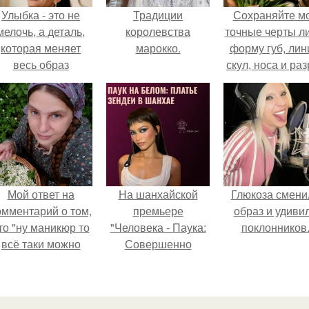
Улыбка - это не
Традиции
Сохраняйте м
мелочь, а деталь,
королевства
точные черты ли
которая меняет
марокко.
форму губ, ли
весь образ
скул, носа и раз
человека.
глаз.
Мой ответ на
На шанхайской
Глюкоза смени
омментарий о том,
премьере
образ и удиви
то "ну маникюр то
"Человека - Паука:
поклонников
всё таки можно
Совершенно
было бы сделать.
Новый День"
зендея выбрала не
просто очередной