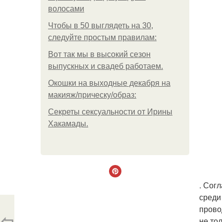
волосами
Чтобы в 50 выглядеть на 30,
следуйте простым правилам:
Вот так мы в высокий сезон
выпускных и свадеб работаем.
Окошки на выходные декабря на
макияж/прическу/образ:
Секреты сексуальности от Ирины
Хакамады.
. Сог
среди
прово
⇦
не то