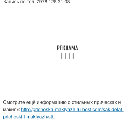
Запись по тел. 7978 128 31 08.
Смотрите ещё информацию о стильных прическах и
макияж
http://pricheska-makiyazh.ru-best.com/kak-delat-
pricheski-i-makiyazh/sti...