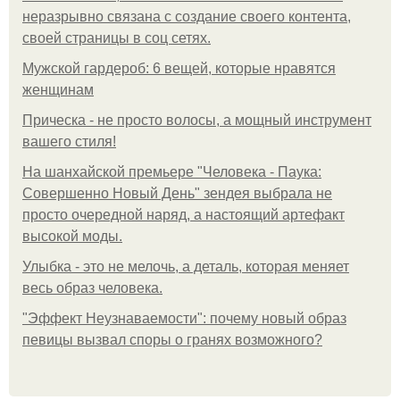
неразрывно связана с создание своего контента,
своей страницы в соц сетях.
Мужской гардероб: 6 вещей, которые нравятся
женщинам
Прическа - не просто волосы, а мощный инструмент
вашего стиля!
На шанхайской премьере "Человека - Паука:
Совершенно Новый День" зендея выбрала не
просто очередной наряд, а настоящий артефакт
высокой моды.
Улыбка - это не мелочь, а деталь, которая меняет
весь образ человека.
"Эффект Неузнаваемости": почему новый образ
певицы вызвал споры о гранях возможного?