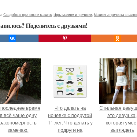
и:
Свадебные прически и макияж
,
Игры макияж и прически
,
Макияж и прическа в салон
авилось? Поделитесь с друзьями!
 последнее время
Что делать на
Стильная девуш
я всё чаще одну
ночевке с подругой
это девушка,
закономерность
11 лет. Что делать у
которая умее
замечаю.
подруги на
выглядеть