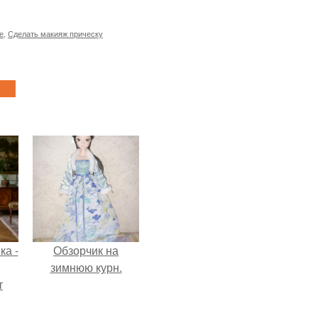
е
,
Сделать макияж прическу
ка -
Обзорчик на
зимнюю курн.
т