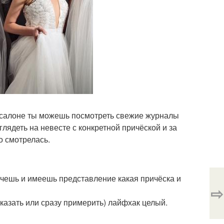
 в салоне ты можешь посмотреть свежие журналы
лядеть на невесте с конкретной причёской и за
о смотрелась.
очешь и имеешь представление какая причёска и
⇨
аказать или сразу примерить) лайфхак целый.