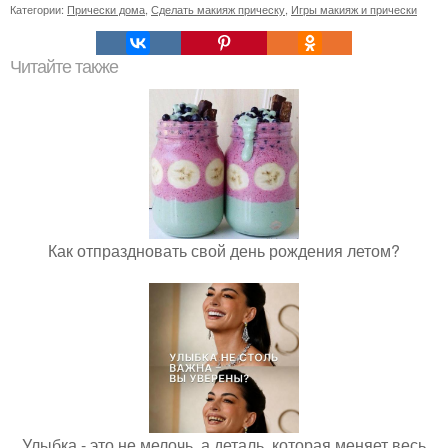
Категории:
Прически дома
,
Сделать макияж прическу
,
Игры макияж и прически
Читайте также
Как отпраздновать свой день рождения летом?
Улыбка - это не мелочь, а деталь, которая меняет весь