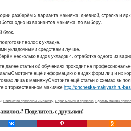
теории разберём 3 варианта макияжа: дневной, стрелка и ярк
работка одно из вариантов макияжа, по выбору.
й блок.
 подготовит волос к укладке.
кими укладочными средствами лучше.
зберём несколько видов укладок 4. отработка одного из вари
те далее статьи об обучениях проходит на профессиональн
иалыСмотрите ещё информацию о видах форм лиц и их ко
товках лица к макияжуСмотрите ещё статьи о схемах выпо
те о торжественном макияже
http://pricheska-makiyazh.ru-bes
и:
Стилист по прическам и макияжу
,
Образ макияж и прическа
,
Сделать макияж приче
авилось? Поделитесь с друзьями!