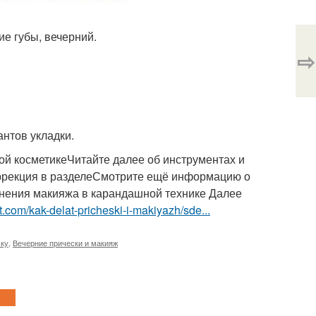
ие губы, вечерний.
⇨
антов укладки.
ой косметикеЧитайте далее об инструментах и
ррекция в разделеСмотрите ещё информацию о
лнения макияжа в карандашной технике Далее
t.com/kak-delat-pricheski-i-makiyazh/sde...
ску
,
Вечерние прически и макияж