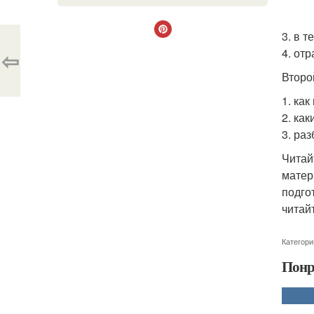
3. в 
4. от
⇦
Второ
1. как
2. ка
3. ра
Читай
матер
подго
читай
Категори
Понр