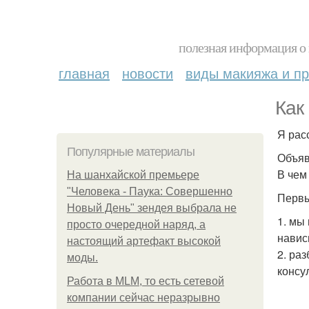
полезная информация о 
главная
новости
виды макияжа и пр
Как
Я рас
Популярные материалы
Объяв
В чем
На шанхайской премьере
"Человека - Паука: Совершенно
Первы
Новый День" зендея выбрала не
1. мы
просто очередной наряд, а
навис
настоящий артефакт высокой
2. ра
моды.
консу
Работа в MLM, то есть сетевой
компании сейчас неразрывно