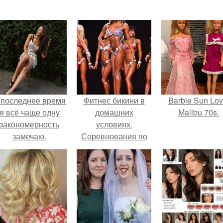
 последнее время
Фитнес бикини в
Barbie Sun Lov
я всё чаще одну
домашних
Malibu 70s.
закономерность
условиях.
замечаю.
Соревнования по
фитнес - бикини.