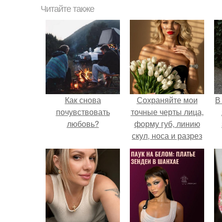
Читайте также
Как снова
Сохраняйте мои
В
почувствовать
точные черты лица,
любовь?
форму губ, линию
скул, носа и разрез
глаз.