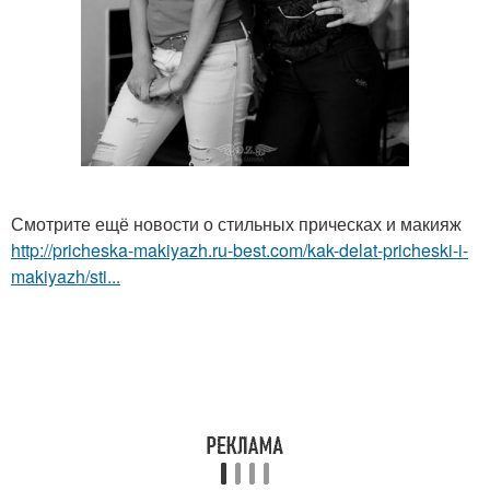
Смотрите ещё новости о стильных прическах и макияж
http://pricheska-makiyazh.ru-best.com/kak-delat-pricheski-i-
makiyazh/sti...