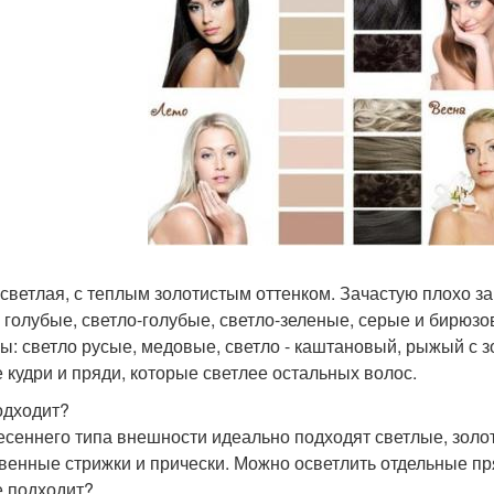
 светлая, с теплым золотистым оттенком. Зачастую плохо за
: голубые, светло-голубые, светло-зеленые, серые и бирюзо
ы: светло русые, медовые, светло - каштановый, рыжый с з
е кудри и пряди, которые светлее остальных волос.
одходит?
есеннего типа внешности идеально подходят светлые, золо
венные стрижки и прически. Можно осветлить отдельные пр
е подходит?