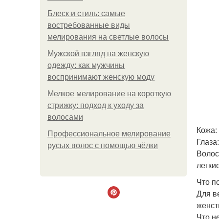
Блеск и стиль: самые
востребованные виды
мелирования на светлые волосы
Мужской взгляд на женскую
одежду: как мужчины
воспринимают женскую моду
Мелкое мелирование на короткую
стрижку: подход к уходу за
волосами
Кожа:
Профессиональное мелирование
Глаза
русых волос с помощью чёлки
Волос
легки
Что п
Для в
женст
Что н