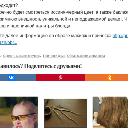
одходит?
речно будет смотреться иссиня-черный цвет, а также бакл
 зимнюю внешность уникальной и неподражаемой делает. Чт
ков и пшеничной палитры блонда.
те далее информацию об образе макияж и прическа
http://
zh/obr...
и:
Сделать макияж прическу
,
Прически дома
,
Образ макияж и прическа
авилось? Поделитесь с друзьями!