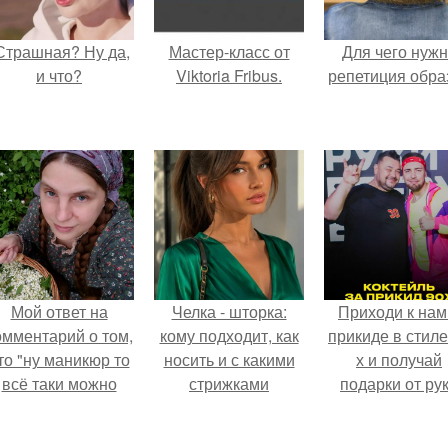
Страшная? Ну да,
Мастер-класс от
Для чего нуж
и что?
Viktoria Fribus.
репетиция обра
Мой ответ на
Челка - шторка:
Приходи к нам
омментарий о том,
кому подходит, как
прикиде в стиле
то "ну маникюр то
носить и с какими
х и получай
всё таки можно
стрижками
подарки от ру
было бы сделать.
сочетать.
вверх!