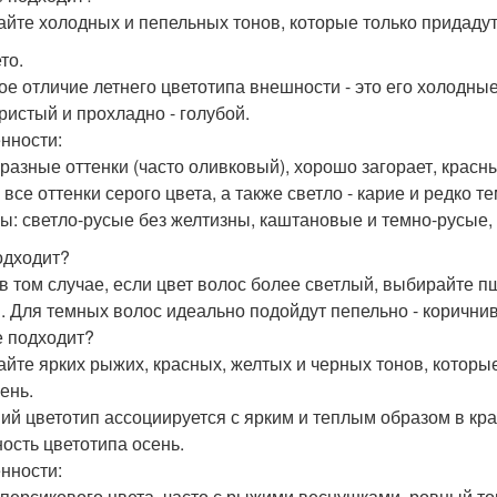
айте холодных и пепельных тонов, которые только придаду
ето.
ое отличие летнего цветотипа внешности - это его холодные
ристый и прохладно - голубой.
нности:
 разные оттенки (часто оливковый), хорошо загорает, крас
 все оттенки серого цвета, а также светло - карие и редко т
ы: светло-русые без желтизны, каштановые и темно-русые, 
одходит?
в том случае, если цвет волос более светлый, выбирайте 
. Для темных волос идеально подойдут пепельно - коричнив
е подходит?
айте ярких рыжих, красных, желтых и черных тонов, которы
ень.
ий цветотип ассоциируется с ярким и теплым образом в кр
ость цветотипа осень.
нности:
 персикового цвета, часто с рыжими веснушками, ровный то