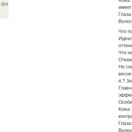
⇦
имеет
Глаза
Волос
Что п
Идеал
оттен
Что н
Откаж
Не со
весне
4.? Зи
Главн
эффек
Особе
Кожа:
контр
Глаза
Волос