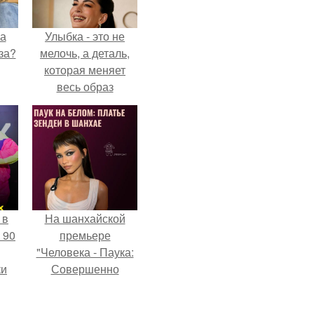
на
Улыбка - это не
за?
мелочь, а деталь,
которая меняет
весь образ
человека.
 в
На шанхайской
 90
премьере
"Человека - Паука:
ки
Совершенно
Новый День"
зендея выбрала не