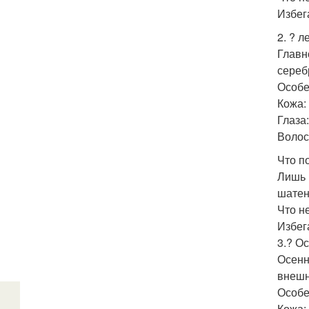
Избег
2. ? л
Главн
сереб
Особе
Кожа:
Глаза:
Волос
Что п
Лишь 
шатен
Что н
Избег
3.? Ос
Осенн
внешн
Особе
Кожа: