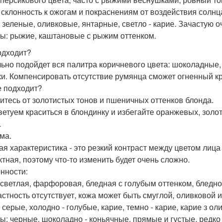
 склонность к ожогам и покраснениям от воздействия солнц
: зеленые, оливковые, янтарные, светло - карие. Зачастую 
ы: рыжие, каштановые с рыжим оттенком.
одходит?
ьно подойдет вся палитра коричневого цвета: шоколадные
ки. Компенсировать отсутствие румянца сможет огненный кр
е подходит?
итесь от золотистых тонов и пшеничных оттенков блонда.
ветуем краситься в блондинку и избегайте оранжевых, золо
.
ма.
ая характеристика - это резкий контраст между цветом лиц
тная, поэтому что-то изменить будет очень сложно.
нности:
 светлая, фарфоровая, бледная с голубым оттенком, бледно
астность отсутствует, кожа может быть смуглой, оливковой 
: серые, холодно - голубые, карие, темно - карие, карие з о
ы: черные, шоколадно - коньячные, прямые и густые, редк