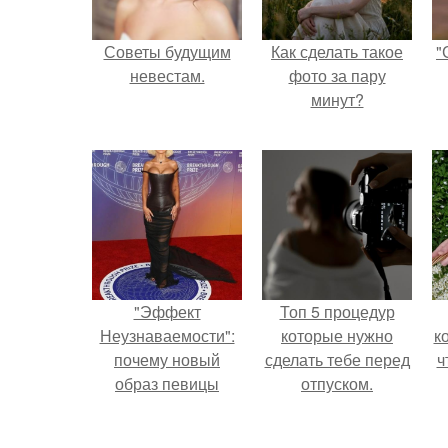
Советы будущим
Как сделать такое
"
невестам.
фото за пару
минут?
"Эффект
Топ 5 процедур
Неузнаваемости":
которые нужно
к
почему новый
сделать тебе перед
ч
образ певицы
отпуском.
вызвал споры о
гранях