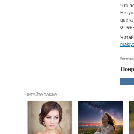
Что п
Безуп
цвета
оттен
Читай
makiya
Категори
Понр
Читайте также