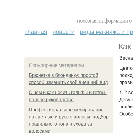
полезная информация о 
главная
новости
виды макияжа и пр
Как
Весна,
Популярные материалы
Цвето
подхо
Брюнетка в блондинку: простой
прави
способ изменить свой внешний вид
1. ? в
С чем и как носить гольфы и гетры:
Девуш
полное руководство
подби
Профессиональное мелирование
Особе
на светлые и русые волосы: подбор
правильного тона и ухода за
волосами