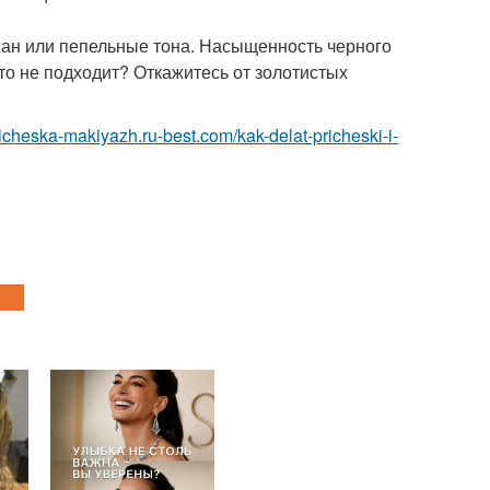
ажан или пепельные тона. Насыщенность черного
о не подходит? Откажитесь от золотистых
pricheska-makiyazh.ru-best.com/kak-delat-pricheski-i-