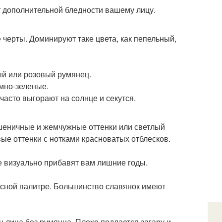
т дополнительной бледности вашему лицу.
 черты. Доминируют таке цвета, как пепельный,
ный или розовый румянец.
емно-зеленые.
часто выгорают на солнце и секутся.
пшеничные и жемчужные оттенки или светлый
ые оттенки с нотками красноватых отблесков.
е визуально прибавят вам лишние годы.
асной палитре. Большинство славянок имеют
н лица без румянца. Плохо поддается загару и