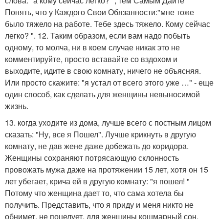
слова: "а кому сейчас легко? ", тем Самым Дайте
Понять, что у Каждого Свои Обязанности:"мне тоже
было тяжело на работе. Тебе здесь тяжело. Кому сейчас
легко? ". 12. Таким образом, если вам надо побыть
одному, то молча, ни в коем случае никак это не
комментируйте, просто вставайте со вздохом и
выходите, идите в свою комнату, ничего не объясняя.
Или просто скажите: "я устал от всего этого уже …" - еще
один способ, как сделать для женщины невыносимой
жизнь.
13. когда уходите из дома, лучше всего с постным лицом
сказать: "Ну, все я Пошел". Лучше крикнуть в другую
комнату, не дав жене даже добежать до коридора.
Женщины сохраняют потрясающую склонность
провожать мужа даже на протяжении 15 лет, хотя он 15
лет убегает, крича ей в другую комнату: "я пошел! "
Потому что женщина дает то, что сама хотела бы
получить. Представить, что я приду и меня никто не
обнимет, не поцелует, для женщины кошмарный сон.