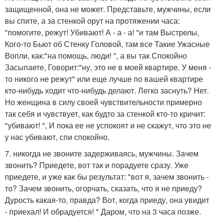
защищенной, она не может. Представьте, мужчины, если
вы спите, а за стенкой орут на протяжении часа:
"помогите, режут! Убивают! А - а - а! "и там Выстрелы,
Кого-то Бьют об Стенку Головой, там все Такие Ужасные
Вопли, как:"на помощь, люди! ", а вы так Спокойно
Засыпаете, Говорит:"ну, это не в моей квартире. У меня -
то никого не режут" или еще лучше по вашей квартире
кто-нибудь ходит что-нибудь делают. Легко заснуть? Нет.
Но женщина в силу своей чувствительности примерно
так себя и чувствует, как будто за стенкой кто-то кричит:
"убивают! ", И пока ее не успокоят и не скажут, что это не
у нас убивают, спи спокойно.
7. никогда не звоните задерживаясь, мужчины. Зачем
звонить? Приедете, вот так и порадуете сразу. Уже
приедете, и уже как бы результат: "вот я, зачем звонить -
то? Зачем звонить, огорчать, сказать, что я не приеду?
Дурость какая-то, правда? Вот, когда приеду, она увидит
- приехал! И обрадуется! " Даром, что на 3 часа позже.