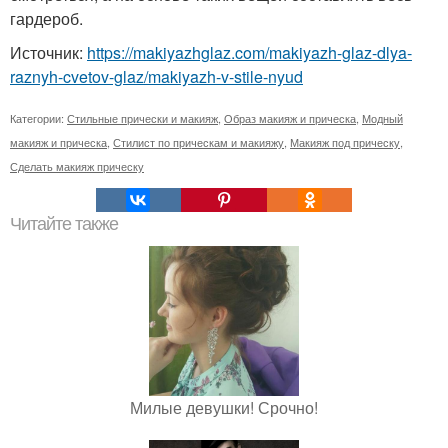
гардероб.
Источник:
https://makiyazhglaz.com/makiyazh-glaz-dlya-
raznyh-cvetov-glaz/makiyazh-v-stile-nyud
Категории:
Стильные прически и макияж
,
Образ макияж и прическа
,
Модный
макияж и прическа
,
Стилист по прическам и макияжу
,
Макияж под прическу
,
Сделать макияж прическу
Читайте также
Милые девушки! Срочно!