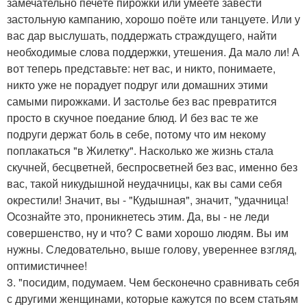
замечательно печёте пирожки или умеете завести
застольную кампанию, хорошо поёте или танцуете. Или у
вас дар выслушать, поддержать страждущего, найти
необходимые слова поддержки, утешения. Да мало ли! А
вот теперь представьте: нет вас, и никто, понимаете,
никто уже не порадует подруг или домашних этими
самыми пирожками. И застолье без вас превратится
просто в скучное поедание блюд. И без вас те же
подруги держат боль в себе, потому что им некому
поплакаться "в Жилетку". Насколько же жизнь стала
скучней, бесцветней, беспросветней без вас, именно без
вас, такой никудышной неудачницы, как вы сами себя
окрестили! Значит, вы - "Кудышная", значит, "удачница!
Осознайте это, проникнетесь этим. Да, вы - не леди
совершенство, ну и что? С вами хорошо людям. Вы им
нужны. Следовательно, выше голову, увереннее взгляд,
оптимистичнее!
3. "посидим, подумаем. Чем бесконечно сравнивать себя
с другими женщинами, которые кажутся по всем статьям