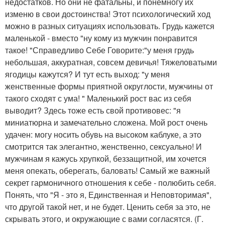
недостатков. Но они не фатальны, и понемногу их
изменю в свои достоинства! Этот психологический ход
можно в разных ситуациях использовать. Грудь кажется
маленькой - вместо "ну кому из мужчин понравится
такое! "Справедливо Себе Говорите:"у меня грудь
небольшая, аккуратная, совсем девичья! Тяжеловатыми
ягодицы кажутся? И тут есть выход: "у меня
женственные формы приятной округлости, мужчины от
такого сходят с ума! " Маленький рост вас из себя
выводит? Здесь тоже есть свой противовес: "я
миниатюрна и замечательно сложена. Мой рост очень
удачен: могу носить обувь на высоком каблуке, а это
смотрится так элегантно, женственно, сексуально! И
мужчинам я кажусь хрупкой, беззащитной, им хочется
меня опекать, оберегать, баловать! Самый же важный
секрет гармоничного отношения к себе - полюбить себя.
Понять, что "Я - это я, Единственная и Неповторимая",
что другой такой нет, и не будет. Ценить себя за это, не
скрывать этого, и окружающие с вами согласятся. (Г.