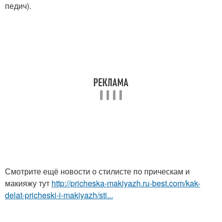
педич).
Смотрите ещё новости о стилисте по прическам и
макияжу тут
http://pricheska-makiyazh.ru-best.com/kak-
delat-pricheski-i-makiyazh/sti...