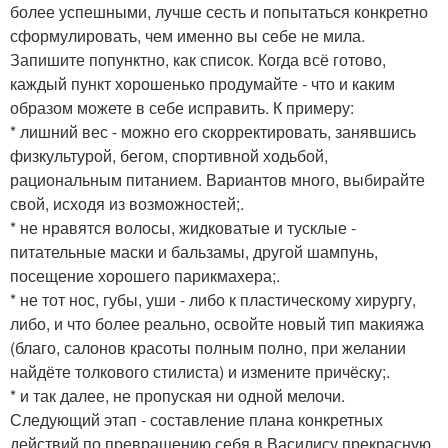
более успешными, лучше сесть и попытаться конкретно
сформулировать, чем именно вы себе не мила.
Запишите попунктно, как список. Когда всё готово,
каждый пункт хорошенько продумайте - что и каким
образом можете в себе исправить. К примеру:
* лишний вес - можно его скорректировать, занявшись
физкультурой, бегом, спортивной ходьбой,
рациональным питанием. Вариантов много, выбирайте
свой, исходя из возможностей;.
* не нравятся волосы, жидковатые и тусклые -
питательные маски и бальзамы, другой шампунь,
посещение хорошего парикмахера;.
* не тот нос, губы, уши - либо к пластическому хирургу,
либо, и что более реально, освойте новый тип макияжа
(благо, салонов красоты полным полно, при желании
найдёте толкового стилиста) и измените причёску;.
* и так далее, не пропуская ни одной мелочи.
Следующий этап - составление плана конкретных
действий по превращению себя в Василису прекрасную