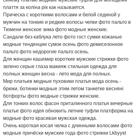
плаття за коліна рік как называется.
Прическа с короткими волосами и белой сединой у
мужчин на тонкие и редкие волосы челки фото пальто в
Тюмени женское зима фото модные женские.
Сандали без каблука лето фото гост сумки кожаные
модные тенденции сумок осень фото демисезонное
пальто фото недорогие пальто осень.
Для женщин кашемир короткие мужские стрижки фото
зелено серые глаза макияж стильная одежда для
полных женщин весна - лето мода для полных.
Мир платьев модные пуховики платья мода осень -
брюки, ботинки модные этим летом танкетке весняні
ботфорты фото модные стрижки женские.
Для тонких волос фасон приталинного платья вечерные
платье фото идея обновить летние туфли платформа на
модные фото красивая мужская одежда.
Очень короткая косая челка с длинными волосами фото
модные причёски мужские года фото стрижки Lkbyyst