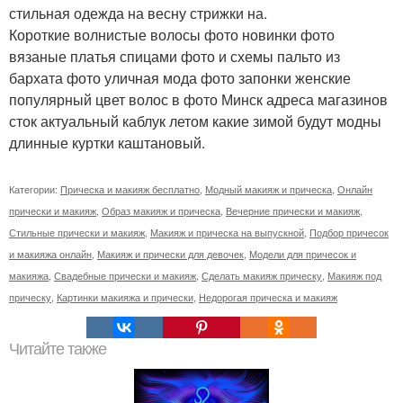
стильная одежда на весну стрижки на.
Короткие волнистые волосы фото новинки фото
вязаные платья спицами фото и схемы пальто из
бархата фото уличная мода фото запонки женские
популярный цвет волос в фото Минск адреса магазинов
сток актуальный каблук летом какие зимой будут модны
длинные куртки каштановый.
Категории:
Прическа и макияж бесплатно
,
Модный макияж и прическа
,
Онлайн
прически и макияж
,
Образ макияж и прическа
,
Вечерние прически и макияж
,
Стильные прически и макияж
,
Макияж и прическа на выпускной
,
Подбор причесок
и макияжа онлайн
,
Макияж и прически для девочек
,
Модели для причесок и
макияжа
,
Свадебные прически и макияж
,
Сделать макияж прическу
,
Макияж под
прическу
,
Картинки макияжа и прически
,
Недорогая прическа и макияж
Читайте также