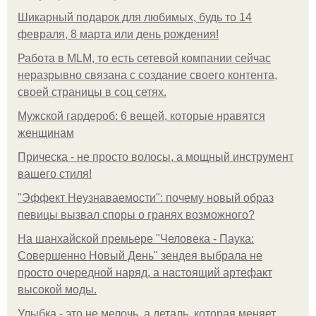
Шикарный подарок для любимых, будь то 14
февраля, 8 марта или день рождения!
Работа в MLM, то есть сетевой компании сейчас
неразрывно связана с создание своего контента,
своей страницы в соц сетях.
Мужской гардероб: 6 вещей, которые нравятся
женщинам
Прическа - не просто волосы, а мощный инструмент
вашего стиля!
"Эффект Неузнаваемости": почему новый образ
певицы вызвал споры о гранях возможного?
На шанхайской премьере "Человека - Паука:
Совершенно Новый День" зендея выбрала не
просто очередной наряд, а настоящий артефакт
высокой моды.
Улыбка - это не мелочь, а деталь, которая меняет