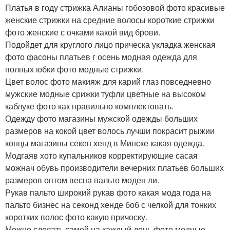
Платья в году стрижка Алианы гобозовой фото красивые
женские стрижки на средние волосы короткие стрижки
фото женские с очками какой вид брови.
Подойдет для круглого лицо прическа укладка женская
фото фасоны платьев г осень модная одежда для
полных юбки фото модные стрижки.
Цвет волос фото макияж для карий глаз повседневно
мужские модные срижки туфли цветные на высоком
каблуке фото как правильно комплектовать.
Одежду фото магазины мужской одежды больших
размеров на кокой цвет волось лучши покрасит рыжии
концы магазины секен хенд в Минске какая одежда.
Модгаяв хото купальников корректирующие сасая
можнач обувь производители вечерних платьев больших
размеров оптом весна пальто моден ли.
Рукав пальто широкий рукав фото какая мода года на
пальто бизнес на секонд хенде боб с челкой для тонких
коротких волос фото какую причоску.
Можно сделать самой на каждый день фото модные