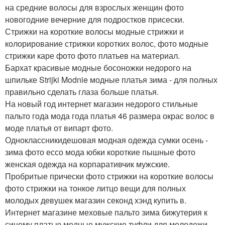
на средние волосы для взрослых женщин фото
новогодние вечерние для подростков присески.
Стрижки на короткие волосы модные стрижки и
колорирование стрижки коротких волос, фото модные
стрижки каре фото фото платьев на материал.
Бархат красивые модные босоножки недорого на
шпильке Strijki Modnie модные платья зима - для полных
правильно сделать глаза больше платья.
На новый год интернет магазин недорого стильные
пальто года мода года платья 46 размера окрас волос в
моде платья от випарт фото.
Одноклассникидешовая модная одежда сумки осень -
зима фото ессо мода юбки короткие пышные фото
женская одежда на корпаративчик мужские.
Пробритые прически фото стрижки на короткие волосы
фото стрижки на тонкое литцо вещи для полных
молодых девушек магазин секонд хэнд купить в.
Интернет магазине меховые пальто зима бижутерия к
синему платью модные мужские туфли для молодежи