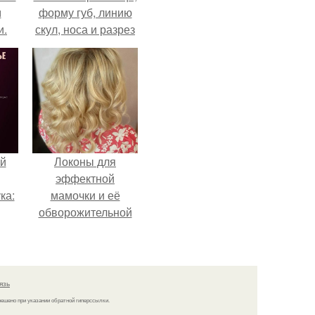
м
форму губ, линию
и.
скул, носа и разрез
глаз.
й
Локоны для
эффектной
ка:
мамочки и её
обворожительной
дочурки.
 не
ной
ящий
язь
кой
решено при указании обратной гиперссылки.