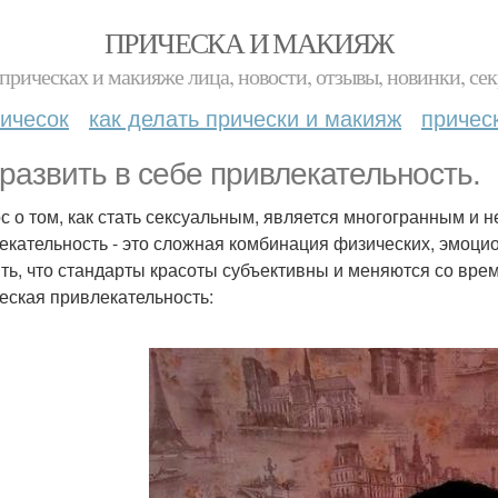
ПРИЧЕСКА И МАКИЯЖ
прическах и макияже лица, новости, отзывы, новинки, сек
ичесок
как делать прически и макияж
причес
 развить в себе привлекательность.
с о том, как стать сексуальным, является многогранным и н
екательность - это сложная комбинация физических, эмоц
ть, что стандарты красоты субъективны и меняются со вре
еская привлекательность: