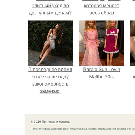
элитный уход по
которая меняет
доступным ценам?
весь образ
человека.
В последнее время
Barbie Sun Lovin
я всё чаще одну
Malibu 70s.
п
закономерность
замечаю.
© 2026 Прическа и макияж
Полезная информация о прическах и макияже лица, новости, отзывы, новинки, секреты, техник