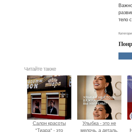
Важно
разви
тело с
Категори
Понр
Читайте также
Салон красоты
Улыбка - это не
"Тиара" - это
мелочь, а деталь,
Н