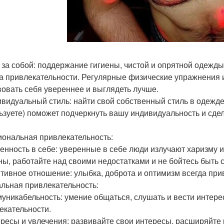
д за собой: поддержание гигиены, чистой и опрятной одежды
а привлекательности. Регулярные физические упражнения 
вовать себя увереннее и выглядеть лучше.
ивидуальный стиль: найти свой собственный стиль в одежде
ьзуете) поможет подчеркнуть вашу индивидуальность и сде
ональная привлекательность:
ренность в себе: уверенные в себе люди излучают харизму 
ны, работайте над своими недостатками и не бойтесь быть 
итивное отношение: улыбка, доброта и оптимизм всегда при
льная привлекательность:
муникабельность: умение общаться, слушать и вести интер
екательности.
ересы и увлечения: развивайте свои интересы, расширяйте 