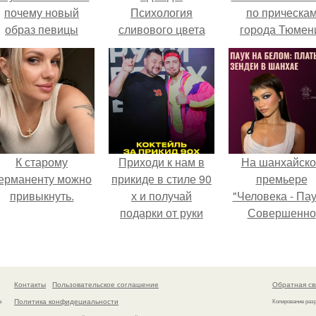
почему новый
Психология
по прическа
образ певицы
сливового цвета
города Тюмен
вызвал споры о
гранях
возможного?
К старому
Приходи к нам в
На шанхайско
ерманенту можно
прикиде в стиле 90
премьере
привыкнуть.
х и получай
"Человека - Пау
подарки от руки
Совершенно
вверх!
Новый День"
зендея выбрала
просто очеред
наряд, а насто
Контакты
Пользовательское соглашение
Обратная св
артефакт высо
Политика конфидециальности
а
Копирование раз
моды.