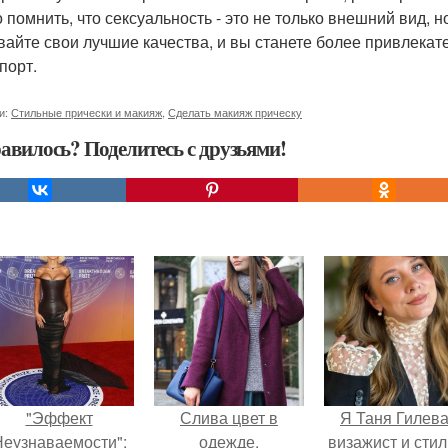
 помнить, что сексуальность - это не только внешний вид, н
вайте свои лучшие качества, и вы станете более привлек
порт.
и:
Стильные прически и макияж
,
Сделать макияж прическу
авилось? Поделитесь с друзьями!
"Эффект
Слива цвет в
Я Таня Гилева
еузнаваемости":
одежде.
визажист и стил