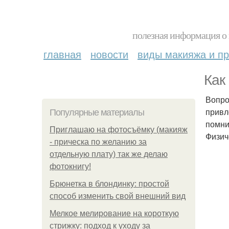
полезная информация о 
главная
новости
виды макияжа и пр
Как
Вопро
привл
Популярные материалы
помни
Приглашаю на фотосъёмку (макияж
Физич
- прическа по желанию за
отдельную плату) так же делаю
фотокнигу!
Брюнетка в блондинку: простой
способ изменить свой внешний вид
Мелкое мелирование на короткую
стрижку: подход к уходу за