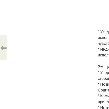
* Ухо
основ
чувст
⇦
* Инд
испол
Эмоци
* Уве
сторо
* Поз
Социа
* Ком
привл
* Инт