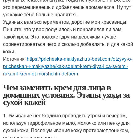
это перемешиваешь и добавляешь аромамасла. Ну тут
уж какие тебе больше нравятся.
Удачных вам экспериментов, дорогие мои красавицы!
Пишите, что у вас получилось и понравился ли вам
такой крем. Это поможет другим девочкам лучше
сориентироваться чего и сколько добавлять, и для какой
кожи.
Источник:
https://pricheska-makiyazh.ru-best.com/otzyvy-o-
pricheskah-i-makiyazhe/kak-sdelat-krem-dlya-lica-svoimi-
rukami-krem-ot-morshchin-delaem
Чем заменить крем для лица в
домашних условиях. Этапы ухода за
сухой кожей
1. Умывание необходимо проводить утром и вечером,
используя гидрофильное мыло, молочко или пенку для
сухой кожи. После умывания кожу протирают тоником,
не содержащим спирта.