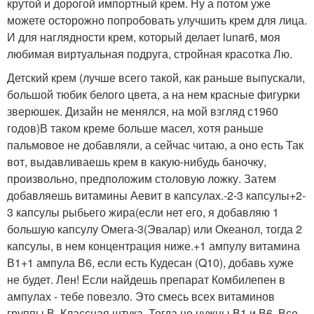
крутой и дорогой импортный крем. Ну а потом уже
можете осторожно попробовать улучшить крем для лица.
И для наглядности крем, который делает lunar6, моя
любимая виртуальная подруга, стройная красотка Лю.
Детский крем (лучше всего такой, как раньше выпускали,
большой тюбик белого цвета, а на нем красные фигурки
зверюшек. Дизайн не менялся, на мой взгляд с1960
годов)В таком креме больше масел, хотя раньше
пальмовое не добавляли, а сейчас читаю, а оно есть Так
вот, выдавливаешь крем в какую-нибудь баночку,
произвольно, предположим столовую ложку. Затем
добавляешь витамины Аевит в капсулах.-2-3 капсулы+2-
3 капсулы рыбьего жира(если нет его, я добавляю 1
большую капсулу Омега-3(Эвалар) или Океанол, тогда 2
капсулы, в нем концентрация ниже.+1 ампулу витамина
В1+1 ампула В6, если есть Кудесан (Q10), добавь хуже
не будет. Лен! Если найдешь препарат Комбилепен в
ампулах - тебе повезло. Это смесь всех витаминов
группы В. Классная штука. Тогда не нужны В1 и В6. Все