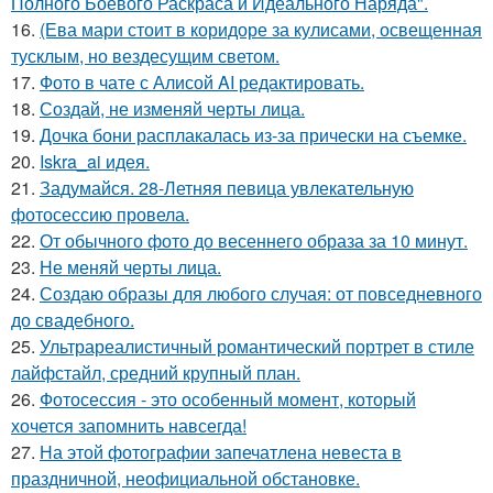
Полного Боевого Раскраса и Идеального Наряда".
16.
(Ева мари стоит в коридоре за кулисами, освещенная
тусклым, но вездесущим светом.
17.
Фото в чате с Алисой AI редактировать.
18.
Создай, не изменяй черты лица.
19.
Дочка бони расплакалась из-за прически на съемке.
20.
Iskra_ai идея.
21.
Задумайся. 28-Летняя певица увлекательную
фотосессию провела.
22.
От обычного фото до весеннего образа за 10 минут.
23.
Не меняй черты лица.
24.
Создаю образы для любого случая: от повседневного
до свадебного.
25.
Ультрареалистичный романтический портрет в стиле
лайфстайл, средний крупный план.
26.
Фотосессия - это особенный момент, который
хочется запомнить навсегда!
27.
На этой фотографии запечатлена невеста в
праздничной, неофициальной обстановке.