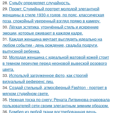
28.
Судьбу определяет случайность.
29.
Промт: Студийный портрет молодой элегантной
женщины в стиле 1930-х годов, по пояс, классическая
поза, спокойный уверенный взгляд прямо в камеру.
30.
Лёгкая эстетика, утончённый стиль и искренние
эмоции, которые оживают в каждом кадре.
31.
Каждая женщина мечтает выглядеть идеально на
любом событии - день рождение, свадьба подруги,
выпускной ребенка.
32.
Молодая женщина с идеальной матовой кожей стоит
в темном переулке перед неоновой вывеской розового
цвета.
33.
Используй загруженное фото, как строгий
визуальный референс лиц.
34.
Создай стильный, атмосферный Fashion - портрет в
мягком студийном свете.
35.
Нежная тоска по снегу: Рената Литвинова очаровала
пользователей сети своим элегантным зимним образом.
36.
Бомбер из любой ткани востребованная вещь,