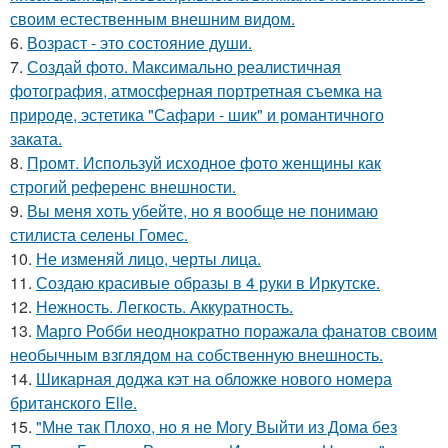
своим естественным внешним видом.
6.
Возраст - это состояние души.
7.
Создай фото. Максимально реалистичная
фотография, атмосферная портретная съемка на
природе, эстетика "Сафари - шик" и романтичного
заката.
8.
Промт. Используй исходное фото женщины как
строгий референс внешности.
9.
Вы меня хоть убейте, но я вообще не понимаю
стилиста селены Гомес.
10.
Не изменяй лицо, черты лица.
11.
Создаю красивые образы в 4 руки в Иркутске.
12.
Нежность. Легкость. Аккуратность.
13.
Марго Робби неоднократно поражала фанатов своим
необычным взглядом на собственную внешность.
14.
Шикарная доджа кэт на обложке нового номера
британского Elle.
15.
"Мне так Плохо, но я не Могу Выйти из Дома без