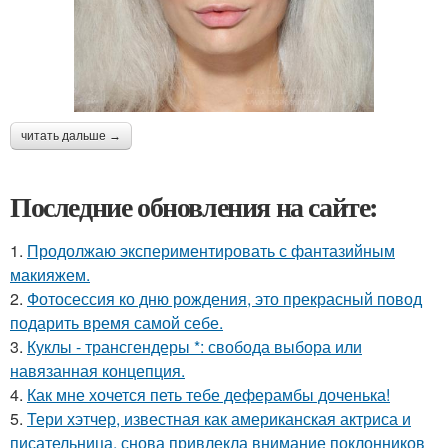
читать дальше →
Последние обновления на сайте:
1.
Продолжаю экспериментировать с фантазийным
макияжем.
2.
Фотосессия ко дню рождения, это прекрасный повод
подарить время самой себе.
3.
Куклы - трансгендеры *: свобода выбора или
навязанная концепция.
4.
Как мне хочется петь тебе деферамбы доченька!
5.
Тери хэтчер, известная как американская актриса и
писательница, снова привлекла внимание поклонников