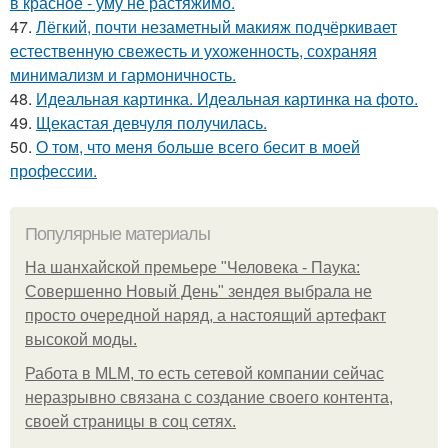
в красное - уму не растяжимо.
47.
Лёгкий, почти незаметный макияж подчёркивает
естественную свежесть и ухоженность, сохраняя
минимализм и гармоничность.
48.
Идеальная картинка. Идеальная картинка на фото.
49.
Щекастая девчуля получилась.
50.
О том, что меня больше всего бесит в моей
профессии.
Популярные материалы
На шанхайской премьере "Человека - Паука:
Совершенно Новый День" зендея выбрала не
просто очередной наряд, а настоящий артефакт
высокой моды.
Работа в MLM, то есть сетевой компании сейчас
неразрывно связана с создание своего контента,
своей страницы в соц сетях.