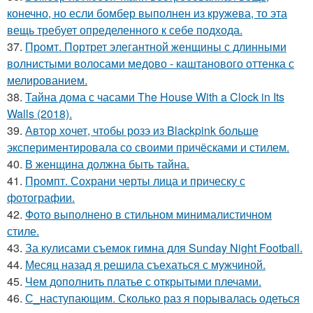
конечно, но если бомбер выполнен из кружева, то эта
вещь требует определенного к себе подхода.
37.
Промт. Портрет элегантной женщины с длинными
волнистыми волосами медово - каштанового оттенка с
мелированием.
38.
Тайна дома с часами The House With a Clock in Its
Walls (2018).
39.
Автор хочет, чтобы розэ из Blackpink больше
экспериментировала со своими причёсками и стилем.
40.
В женщина должна быть тайна.
41.
Промпт. Сохрани черты лица и прическу с
фотографии.
42.
Фото выполнено в стильном минималистичном
стиле.
43.
За кулисами съемок гимна для Sunday Night Football.
44.
Месяц назад я решила съехаться с мужчиной.
45.
Чем дополнить платье с открытыми плечами.
46.
С_наступающим. Сколько раз я порывалась одеться