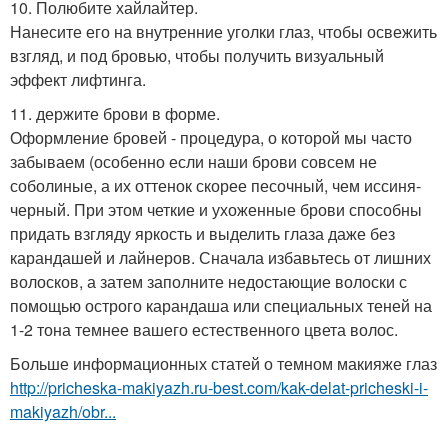
10. Полюбите хайлайтер.
Нанесите его на внутренние уголки глаз, чтобы освежить
взгляд, и под бровью, чтобы получить визуальный
эффект лифтинга.
11. держите брови в форме.
Оформление бровей - процедура, о которой мы часто
забываем (особенно если наши брови совсем не
соболиные, а их оттенок скорее песочный, чем иссиня-
черный. При этом четкие и ухоженные брови способны
придать взгляду яркость и выделить глаза даже без
карандашей и лайнеров. Сначала избавьтесь от лишних
волосков, а затем заполните недостающие волоски с
помощью острого карандаша или специальных теней на
1-2 тона темнее вашего естественного цвета волос.
Больше информационных статей о темном макияже глаз
http://pricheska-makiyazh.ru-best.com/kak-delat-pricheski-i-
makiyazh/obr...