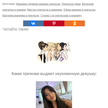
Категории:
Маникюр педикюр макияж прическа
,
Прически дома
,
Вечерние
прически и макияж
,
Мастер причесок и макияжа
,
Образ макияж и прическа
,
Картинки макияжа и прически
,
Стилист по прическам и макияжу
Читайте также
Какие признаки выдают неухоженную девушку: