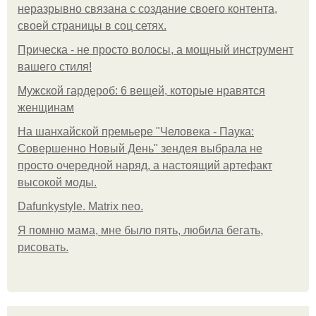
неразрывно связана с создание своего контента,
своей страницы в соц сетях.
Прическа - не просто волосы, а мощный инструмент
вашего стиля!
Мужской гардероб: 6 вещей, которые нравятся
женщинам
На шанхайской премьере "Человека - Паука:
Совершенно Новый День" зендея выбрала не
просто очередной наряд, а настоящий артефакт
высокой моды.
Dafunkystyle. Matrix neo.
Я помню мама, мне было пять, любила бегать,
рисовать.