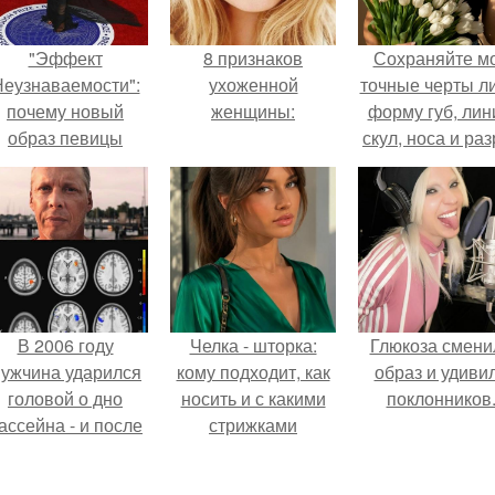
"Эффект
8 признаков
Сохраняйте м
еузнаваемости":
ухоженной
точные черты ли
почему новый
женщины:
форму губ, ли
образ певицы
скул, носа и раз
вызвал споры о
глаз.
гранях
возможного?
В 2006 году
Челка - шторка:
Глюкоза смени
ужчина ударился
кому подходит, как
образ и удиви
головой о дно
носить и с какими
поклонников
ассейна - и после
стрижками
этого его жизнь
сочетать.
зменилась самым