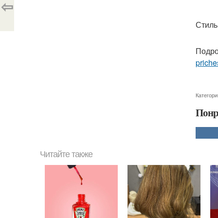
⇦
Стиль
Подро
priche
Категори
Понр
Читайте также