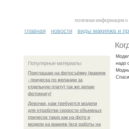
полезная информация о 
главная
новости
виды макияжа и пр
Ког
Модел
надо 
Популярные материалы
Модны
Приглашаю на фотосъёмку (макияж
Спаси
- прическа по желанию за
отдельную плату) так же делаю
фотокнигу!
Девочки, нам требуются модели
для отработки скорости объемных
причесок таких как на фото и
модели на макияж (все работы на