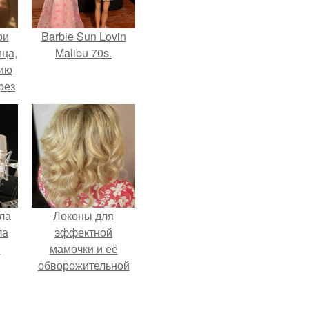
ои
Barbie Sun Lovin
ца,
Malibu 70s.
нию
рез
ла
Локоны для
ла
эффектной
.
мамочки и её
обворожительной
дочурки.