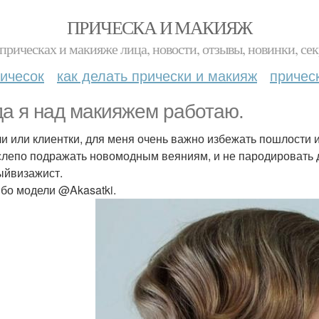
ПРИЧЕСКА И МАКИЯЖ
прическах и макияже лица, новости, отзывы, новинки, сек
ичесок
как делать прически и макияж
причес
да я над макияжем работаю.
и или клиентки, для меня очень важно избежать пошлости и 
слепо подражать новомодным веяниям, и не пародировать д
йвизажист.
бо модели @Akasatki.