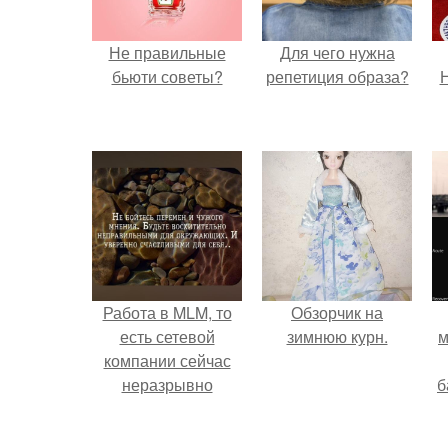
Не правильные
Для чего нужна
бьюти советы?
репетиция образа?
Н
Работа в MLM, то
Обзорчик на
есть сетевой
зимнюю курн.
м
компании сейчас
неразрывно
б
связана с создание
своего контента,
и