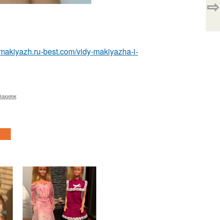
⇨
a-makiyazh.ru-best.com/vidy-makiyazha-i-
макияж