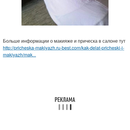
Больше информации о макияже и прическа в салоне тут
http://pricheska-makiyazh.ru-best.com/kak-delat-pricheski-i-
makiyazh/mak...