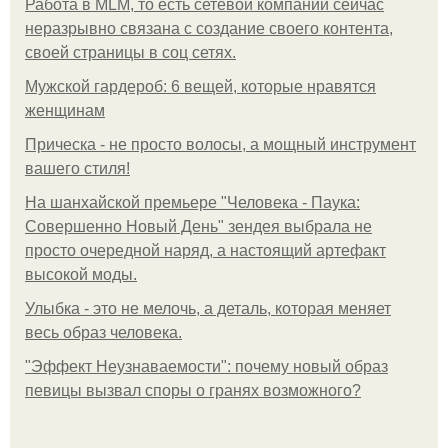
Работа в MLM, то есть сетевой компании сейчас
неразрывно связана с создание своего контента,
своей страницы в соц сетях.
Мужской гардероб: 6 вещей, которые нравятся
женщинам
Прическа - не просто волосы, а мощный инструмент
вашего стиля!
На шанхайской премьере "Человека - Паука:
Совершенно Новый День" зендея выбрала не
просто очередной наряд, а настоящий артефакт
высокой моды.
Улыбка - это не мелочь, а деталь, которая меняет
весь образ человека.
"Эффект Неузнаваемости": почему новый образ
певицы вызвал споры о гранях возможного?