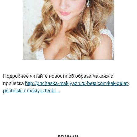
Подробнее читайте новости об образе макияж и
прическа
http://pricheska-makiyazh.ru-best.com/kak-delat-
pricheski-i-makiyazh/obr...