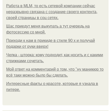
Работа в MLM, то есть сетевой компании сейчас
неразрывно связана с создание своего контента,
своей страницы в соц сетях.
Щас приедут меня выкупать а тут очередь на
фотосессию со мной.
Приходи к нам в прикиде в стиле 90 х и получай
подарки от руки вверх!
Челка - шторка: кому подходит, как носить и с какими
стрижками сочетать.
Мой ответ на комментарий о том, что "ну маникюр то
всё таки можно было бы сделать.
Интересные факты о красоте, которые я узнала в
питере.