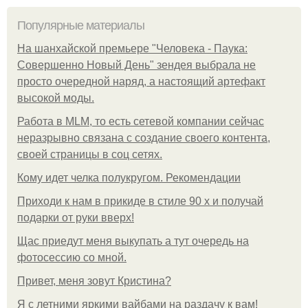
Популярные материалы
На шанхайской премьере "Человека - Паука:
Совершенно Новый День" зендея выбрала не
просто очередной наряд, а настоящий артефакт
высокой моды.
Работа в MLM, то есть сетевой компании сейчас
неразрывно связана с создание своего контента,
своей страницы в соц сетях.
Кому идет челка полукругом. Рекомендации
Приходи к нам в прикиде в стиле 90 х и получай
подарки от руки вверх!
Щас приедут меня выкупать а тут очередь на
фотосессию со мной.
Привет, меня зовут Кристина?
Я с летними яркими вайбами на раздачу к вам!