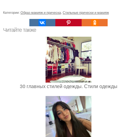
Категории:
Образ макияж и прическа
,
Стильные прически и макияж
Читайте также
30 главных стилей одежды. Стили одежды